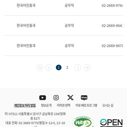
보
한국어진흥과
공무직
02-2669-9764
과
한
국
어
한국어진흥과
공무직
02-2669-9641
진
흥
과
수
한국어진흥과
공무직
02-2669-9678
어
점
자
진
흥
첫 페이지
이전 페이지
다음 페이지
마지막 페이지
1
2
과
Youtube
Instagram
Twitter
blog
개인정보 처리 방침
정보공개
저작권 정책
무료 배포 프로그램
오시는 길
바로 가기
문체부와 소속기관
우) 07511 서울특별시 강서구 금낭화로 154(방화
동 827)
대표 전화: 02-2669-9775(평일 9~12시, 13~18