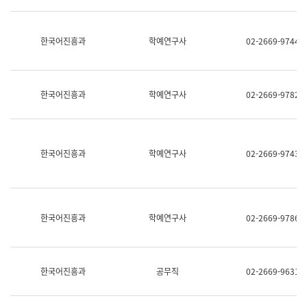
명,
교
직
육
위/
연
한국어진흥과
학예연구사
02-2669-9744
직
수
급,
과
전
어
화,
문
담
연
한국어진흥과
학예연구사
02-2669-9782
당
구
업
실
무)
어
문
연
한국어진흥과
학예연구사
02-2669-9743
구
과
어
문
연
한국어진흥과
학예연구사
02-2669-9786
구
과
(사
전
팀)
한국어진흥과
공무직
02-2669-9631
언
어
정