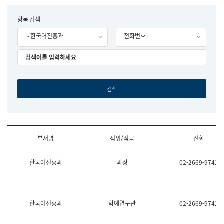
립
국
F
항목 검색
어
o
원
- 한국어진흥과
전화번호
r
조
m
직
도
국
어
원
원
장
기
획
연
수
부서명
직위/직급
전화
부
기
조
획
한국어진흥과
과장
02-2669-9742
직
운
및
영
업
과
무
공
소
공
한국어진흥과
학예연구관
02-2669-9742
개
언
(부
어
서
과