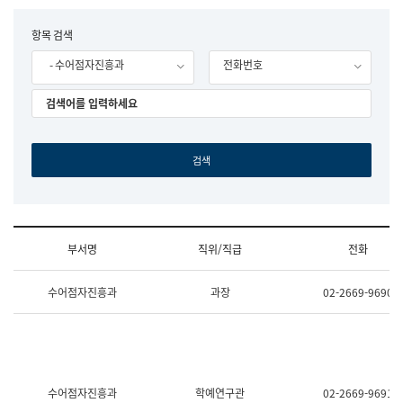
립
국
F
항목 검색
어
o
원
- 수어점자진흥과
전화번호
r
조
m
직
도
국
어
원
원
장
기
획
연
수
부서명
직위/직급
전화
부
기
조
획
수어점자진흥과
과장
02-2669-9690
직
운
및
영
업
과
무
공
소
공
개
언
(부
어
수어점자진흥과
학예연구관
02-2669-9691
서
과