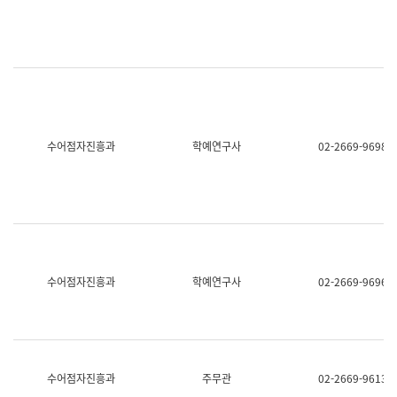
명,
교
직
육
위/
연
직
수
급,
과
전
어
화,
문
담
연
당
구
수어점자진흥과
학예연구사
02-2669-9698
업
실
무)
어
문
연
구
과
어
문
연
수어점자진흥과
학예연구사
02-2669-9696
구
과
(사
전
팀)
언
어
수어점자진흥과
주무관
02-2669-9613
정