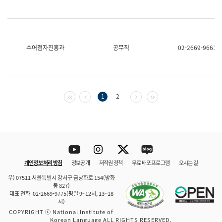
수어점자진흥과
공무직
02-2669-9661
첫 페이지
이전 페이지
다음 페이지
마지막 페이지
1
2
Youtube
Instagram
Twitter
blog
개인정보 처리 방침
정보공개
저작권 정책
무료 배포 프로그램
오시는 길
바로 가기
문체부와 소속기관
우) 07511 서울특별시 강서구 금낭화로 154(방화
동 827)
대표 전화: 02-2669-9775(평일 9~12시, 13~18
시)
COPYRIGHT ⓒ National Institute of
Korean Language ALL RIGHTS RESERVED.