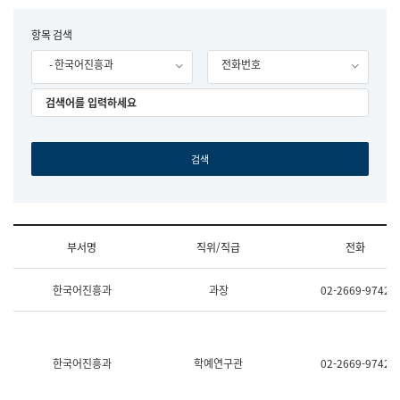
립
국
F
항목 검색
어
o
원
- 한국어진흥과
전화번호
r
조
m
직
도
국
어
원
원
장
기
획
연
수
부서명
직위/직급
전화
부
기
조
획
한국어진흥과
과장
02-2669-9742
직
운
및
영
업
과
무
공
소
공
한국어진흥과
학예연구관
02-2669-9742
개
언
(부
어
서
과