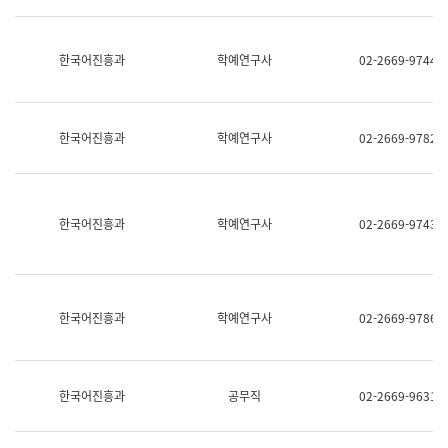
명,
교
직
육
위/
연
한국어진흥과
학예연구사
02-2669-9744
직
수
급,
과
전
어
화,
문
담
연
한국어진흥과
학예연구사
02-2669-9782
당
구
업
실
무)
어
문
연
한국어진흥과
학예연구사
02-2669-9743
구
과
어
문
연
한국어진흥과
학예연구사
02-2669-9786
구
과
(사
전
팀)
한국어진흥과
공무직
02-2669-9631
언
어
정