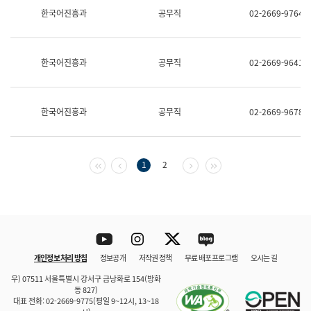
보
한국어진흥과
공무직
02-2669-9764
과
한
국
어
한국어진흥과
공무직
02-2669-9641
진
흥
과
수
한국어진흥과
공무직
02-2669-9678
어
점
자
진
흥
첫 페이지
이전 페이지
다음 페이지
마지막 페이지
1
2
과
Youtube
Instagram
Twitter
blog
개인정보 처리 방침
정보공개
저작권 정책
무료 배포 프로그램
오시는 길
바로 가기
문체부와 소속기관
우) 07511 서울특별시 강서구 금낭화로 154(방화
동 827)
대표 전화: 02-2669-9775(평일 9~12시, 13~18