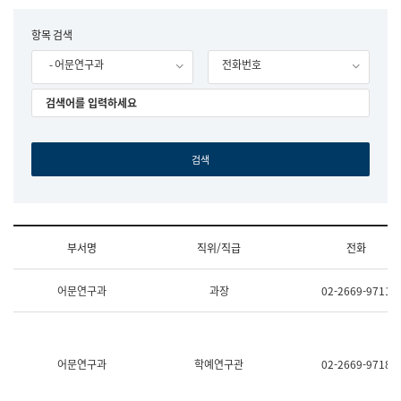
립
국
F
항목 검색
어
o
원
- 어문연구과
전화번호
r
조
m
직
도
국
어
원
원
장
기
획
연
수
부서명
직위/직급
전화
부
기
조
획
어문연구과
과장
02-2669-9711
직
운
및
영
업
과
무
공
소
공
어문연구과
학예연구관
02-2669-9718
개
언
(부
어
서
과