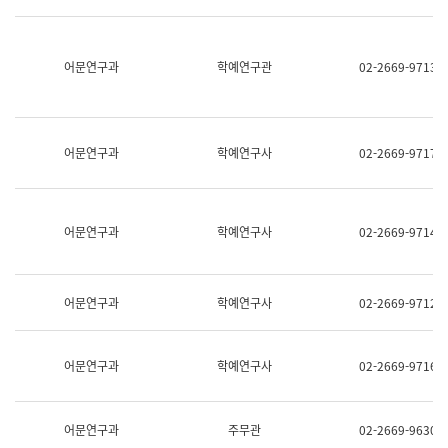
명,
교
직
육
위/
연
직
어문연구과
학예연구관
02-2669-9713
수
급,
과
전
어
화,
문
담
연
당
구
어문연구과
학예연구사
02-2669-9717
업
실
무)
어
문
연
어문연구과
학예연구사
02-2669-9714
구
과
어
문
어문연구과
학예연구사
02-2669-9712
연
구
과
(사
어문연구과
학예연구사
02-2669-9716
전
팀)
언
어
어문연구과
주무관
02-2669-9630
정