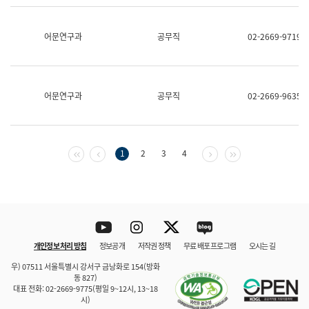
보
과
한
어문연구과
공무직
02-2669-9719
국
어
진
흥
과
어문연구과
공무직
02-2669-9635
수
어
점
자
진
첫 페이지
이전 페이지
다음 페이지
마지막 페이지
1
2
3
4
흥
과
Youtube
Instagram
Twitter
blog
개인정보 처리 방침
정보공개
저작권 정책
무료 배포 프로그램
오시는 길
바로 가기
문체부와 소속기관
우) 07511 서울특별시 강서구 금낭화로 154(방화
동 827)
대표 전화: 02-2669-9775(평일 9~12시, 13~18
시)