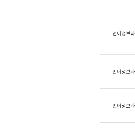
(부
획
서
운
명,
영
직
과
위/
언어정보과
공
직
공
급,
언
전
어
화,
과
담
교
언어정보과
당
육
업
연
무)
수
과
언어정보과
어
문
연
구