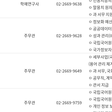
ㅇ 인공지능의
학예연구사
02-2669-9638
ㅇ 말뭉치 원자
ㅇ 과 서무 지
ㅇ 정보화 예산
ㅇ 공공데이터 
주무관
02-2669-9628
ㅇ 성과 관리(
ㅇ 국립국어원
ㅇ 국가정보자
ㅇ 세부사업(
(용어 관리 체
주무관
02-2669-9649
ㅇ 과 서무, 
ㅇ 공무직, 계
ㅇ 관서 지급
ㅇ 국립국어원
ㅇ 국립국어원
주무관
02-2669-9759
ㅇ 개인 정보 