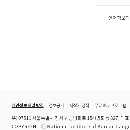
한
국
어
언어정보과
진
흥
과
수
어
점
자
진
흥
과
개인정보 처리 방침
정보공개
저작권 정책
무료 배포 프로그램
우) 07511 서울특별시 강서구 금낭화로 154(방화동 827)
대표 
COPYRIGHT ⓒ National Institute of Korean Lan