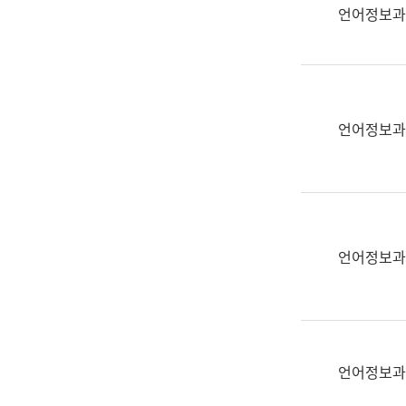
실
언어정보과
어
문
연
구
과
언어정보과
어
문
연
구
과
(사
언어정보과
전
팀)
언
어
정
언어정보과
보
과