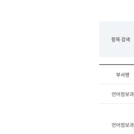
국
립
국
어
원
F
항목 검색
조
o
직
r
도
m
국
어
부서명
원
원
조
장
언어정보과
직
기
및
획
업
연
무
수
소
언어정보과
부
개
기