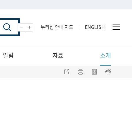
누리집 안내 지도
ENGLISH
전체 
축소
확대
알림
자료
소개
주소 복사
프린트
점자파일 내려받기
점자뷰어 보