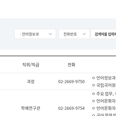
- 언어정보과
전화번호
직위/직급
전화
ㅇ 언어정보과
과장
02-2669-9750
ㅇ 국립국어원
ㅇ 주요 업무,
ㅇ 언어문화자
학예연구관
02-2669-9754
ㅇ 언어문화자
ㅇ 국어 말뭉치