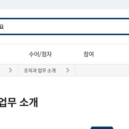
수어/점자
참여
조직과 업무 소개
바로가기
바로가기
업무 소개