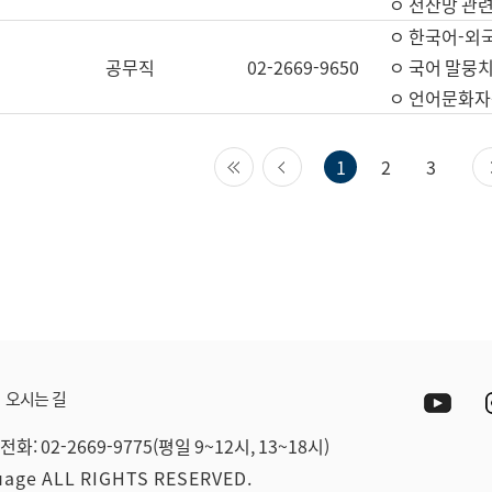
ㅇ 전산망 관련
ㅇ 한국어-외
공무직
02-2669-9650
ㅇ 국어 말뭉치
ㅇ 언어문화자원
첫 페이지
이전 페이지
1
2
3
Yout
오시는 길
전화: 02-2669-9775(평일 9~12시, 13~18시)
guage ALL RIGHTS RESERVED.