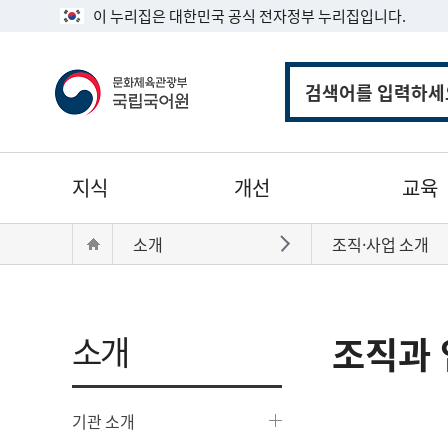
이 누리집은 대한민국 공식 전자정부 누리집입니다.
통
합
검
색
주
지식
개선
교육
메
뉴
현
Home
소개
조직·사업 소개
바로가기
재
위
치:
소개
조직과 
기관 소개