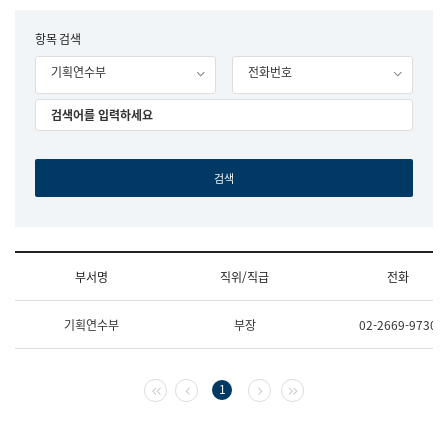
립
국
F
항목 검색
어
o
원
기획연수부
전화번호
r
조
m
직
도
국
어
원
원
장
기
획
연
수
부서명
직위/직급
전화
부
기
조
획
기획연수부
부장
02-2669-9730
직
운
및
영
업
과
무
공
첫 페이지
이전 페이지
다음 페이지
마지막 페이지
1
소
공
개
언
(부
어
서
과