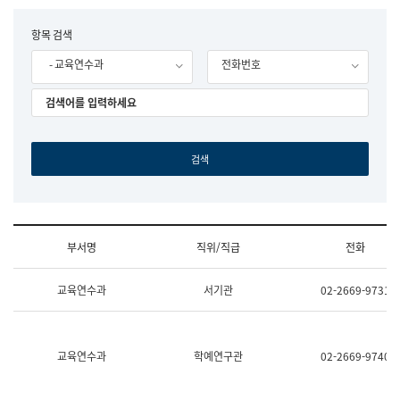
립
국
F
항목 검색
어
o
원
- 교육연수과
전화번호
r
조
m
직
도
국
어
원
원
장
기
획
연
수
부서명
직위/직급
전화
부
기
조
획
교육연수과
서기관
02-2669-9731
직
운
및
영
업
과
무
공
소
공
교육연수과
학예연구관
02-2669-9740
개
언
(부
어
서
과