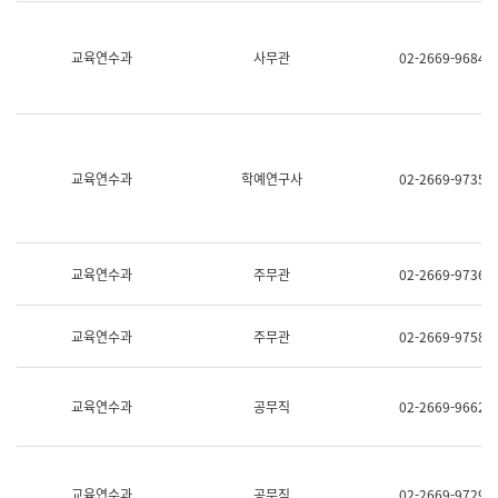
명,
교
직
육
위/
연
교육연수과
사무관
02-2669-9684
직
수
급,
과
전
어
화,
문
담
연
당
구
교육연수과
학예연구사
02-2669-9735
업
실
무)
어
문
연
구
교육연수과
주무관
02-2669-9736
과
어
문
교육연수과
주무관
02-2669-9758
연
구
과
(사
교육연수과
공무직
02-2669-9662
전
팀)
언
어
정
교육연수과
공무직
02-2669-9729