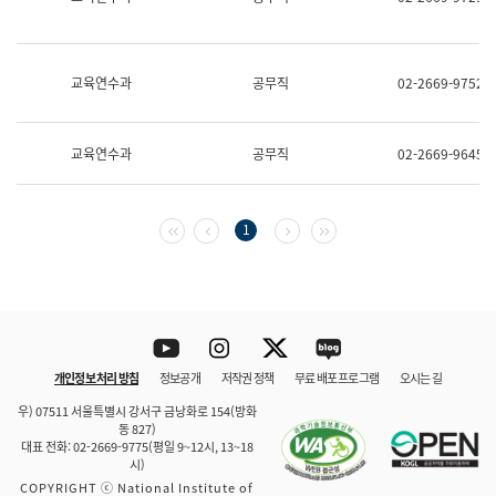
보
과
한
국
교육연수과
공무직
02-2669-9752
어
진
흥
과
교육연수과
공무직
02-2669-9645
수
어
점
자
첫 페이지
이전 페이지
다음 페이지
마지막 페이지
1
진
흥
과
Youtube
Instagram
Twitter
blog
개인정보 처리 방침
정보공개
저작권 정책
무료 배포 프로그램
오시는 길
바로 가기
문체부와 소속기관
우) 07511 서울특별시 강서구 금낭화로 154(방화
동 827)
대표 전화: 02-2669-9775(평일 9~12시, 13~18
시)
COPYRIGHT ⓒ National Institute of