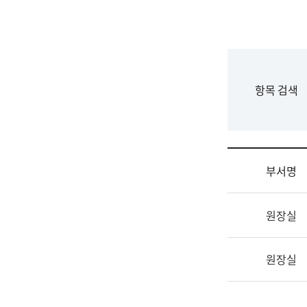
국
립
국
어
원
F
항목 검색
조
o
직
r
도
m
국
어
부서명
원
원
조
장
원장실
직
기
및
획
업
연
원장실
무
수
소
부
개
기