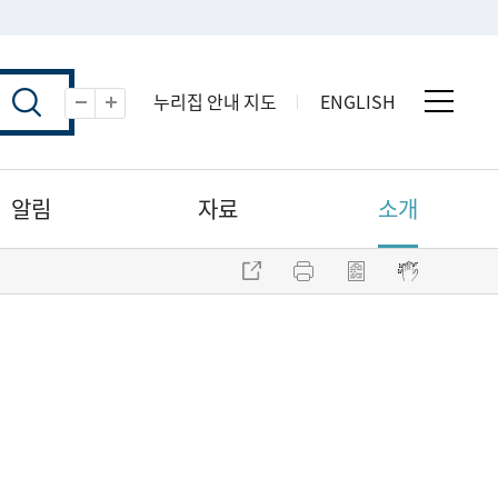
누리집 안내 지도
ENGLISH
전체 
축소
확대
알림
자료
소개
주소 복사
프린트
점자파일 내려받기
점자뷰어 보