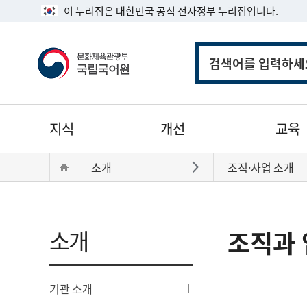
이 누리집은 대한민국 공식 전자정부 누리집입니다.
통
합
검
색
주
지식
개선
교육
메
뉴
현
Home
소개
조직·사업 소개
바로가기
재
위
치:
소개
조직과 
기관 소개