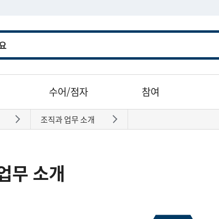
수어/점자
참여
조직과 업무 소개
바로가기
바로가기
업무 소개