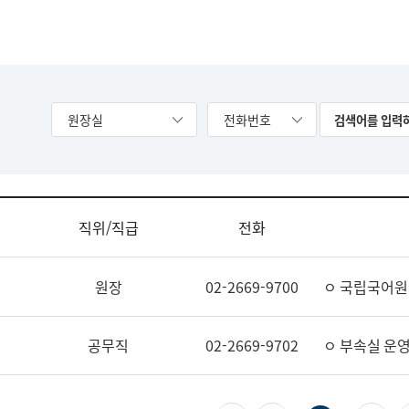
원장실
전화번호
직위/직급
전화
원장
02-2669-9700
ㅇ 국립국어원
공무직
02-2669-9702
ㅇ 부속실 운