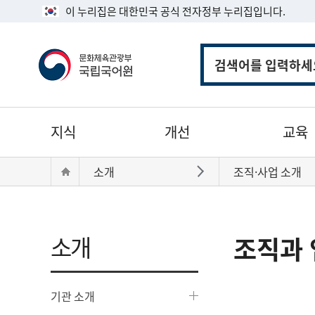
이 누리집은 대한민국 공식 전자정부 누리집입니다.
통
합
검
색
주
지식
개선
교육
메
뉴
현
Home
소개
조직·사업 소개
바로가기
재
위
치:
소개
조직과 
기관 소개