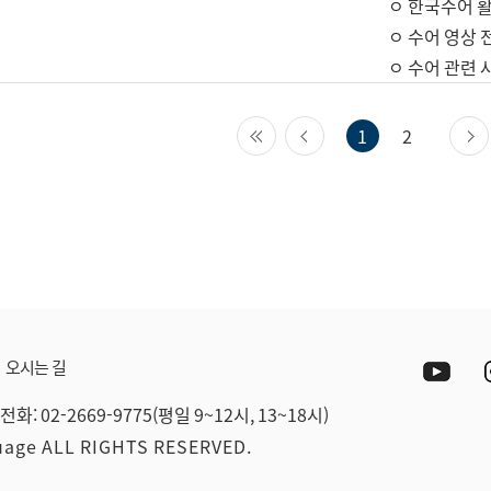
ㅇ 한국수어 활
ㅇ 수어 영상 
ㅇ 수어 관련 
첫 페이지
이전 페이지
1
2
Yout
오시는 길
전화: 02-2669-9775(평일 9~12시, 13~18시)
guage ALL RIGHTS RESERVED.