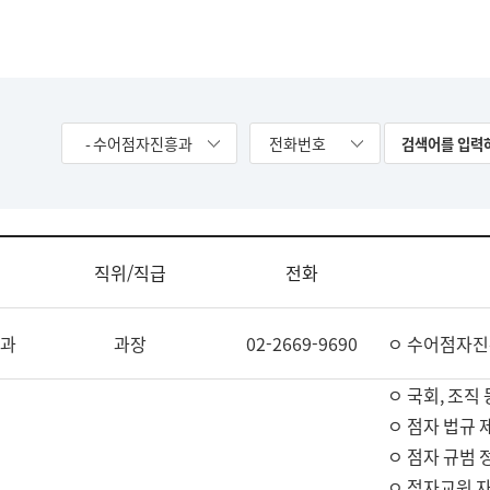
- 수어점자진흥과
전화번호
직위/직급
전화
과
과장
02-2669-9690
ㅇ 수어점자진
ㅇ 국회, 조직 
ㅇ 점자 법규 
ㅇ 점자 규범 
ㅇ 점자교원 