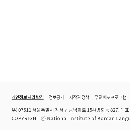
개인정보 처리 방침
정보공개
저작권 정책
무료 배포 프로그램
우) 07511 서울특별시 강서구 금낭화로 154(방화동 827)
대표 
COPYRIGHT ⓒ National Institute of Korean Lan