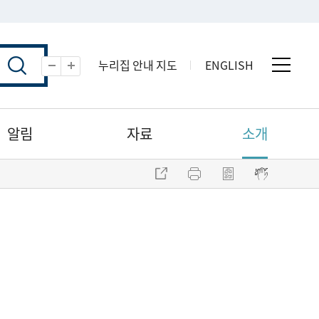
누리집 안내 지도
ENGLISH
전체 
축소
확대
알림
자료
소개
주소 복사
프린트
점자파일 내려받기
점자뷰어 보