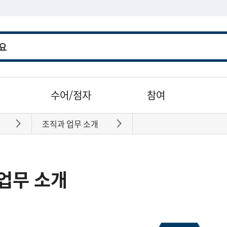
수어/점자
참여
조직과 업무 소개
바로가기
바로가기
업무 소개