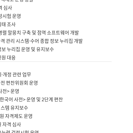
격 심사
검정시험 운영
실태 조사
병렬 말뭉치 구축 및 점역 소프트웨어 개발
격 관리 시스템·수어 종합 정보 누리집 개발
정보 누리집 운영 및 유지보수
민원 대응
제·개정 관련 업무
사전 편찬위원회 운영
사전> 운영
한국어 사전> 운영 및 2단계 편찬
시스템 유지보수
원 자격제도 운영
원 자격 심사
육능력 검정시험 운영