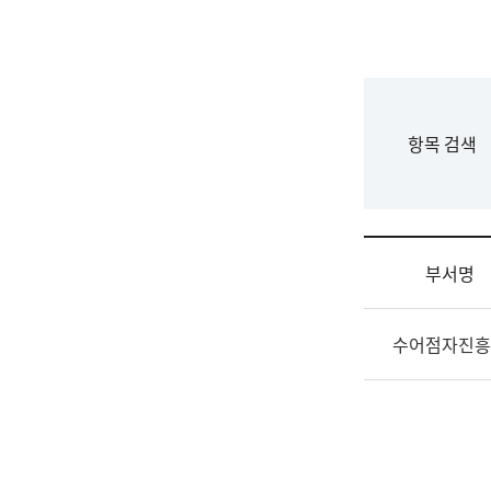
국
립
국
어
원
F
항목 검색
조
o
직
r
도
m
국
어
부서명
원
원
조
장
수어점자진흥
직
기
및
획
업
연
무
수
소
부
개
기