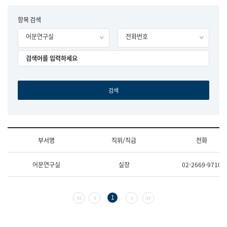
립
국
F
항목 검색
어
o
원
어문연구실
전화번호
r
조
m
직
도
국
어
원
원
장
기
획
연
수
부서명
직위/직급
전화
부
기
조
획
어문연구실
실장
02-2669-9710
직
운
및
영
업
과
무
공
첫 페이지
이전 페이지
다음 페이지
마지막 페이지
1
소
공
개
언
(부
어
서
과