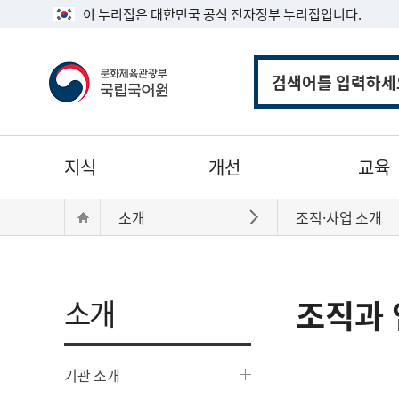
이 누리집은 대한민국 공식 전자정부 누리집입니다.
통
합
검
색
주
지식
개선
교육
메
뉴
현
Home
소개
조직·사업 소개
바로가기
재
위
치:
소개
조직과 
기관 소개