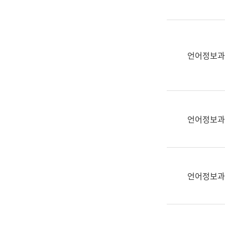
(부
획
서
운
명,
영
직
과
위/
언어정보과
공
직
공
급,
언
전
어
화,
과
담
교
언어정보과
당
육
업
연
무)
수
과
언어정보과
어
문
연
구