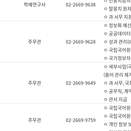
ㅇ 인공지능의
학예연구사
02-2669-9638
ㅇ 말뭉치 원자
ㅇ 과 서무 지
ㅇ 정보화 예산
ㅇ 공공데이터 
주무관
02-2669-9628
ㅇ 성과 관리(
ㅇ 국립국어원
ㅇ 국가정보자
ㅇ 세부사업(
(용어 관리 체
주무관
02-2669-9649
ㅇ 과 서무, 
ㅇ 공무직, 계
ㅇ 관서 지급
ㅇ 국립국어원
ㅇ 국립국어원
주무관
02-2669-9759
ㅇ 개인 정보 