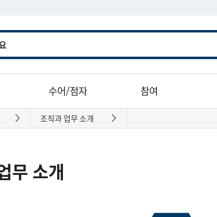
수어/점자
참여
조직과 업무 소개
바로가기
바로가기
업무 소개