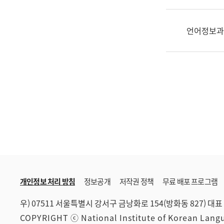
한
국
어
언어정보과
진
흥
과
수
어
점
자
진
흥
과
개인정보 처리 방침
정보공개
저작권 정책
무료 배포 프로그램
우) 07511 서울특별시 강서구 금낭화로 154(방화동 827)
대표 
COPYRIGHT ⓒ National Institute of Korean Lan