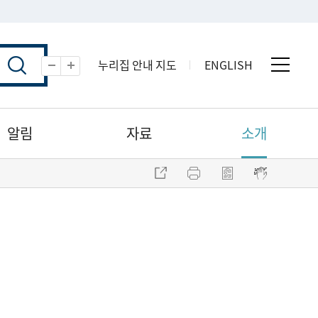
누리집 안내 지도
ENGLISH
전체 
축소
확대
알림
자료
소개
주소 복사
프린트
점자파일 내려받기
점자뷰어 보