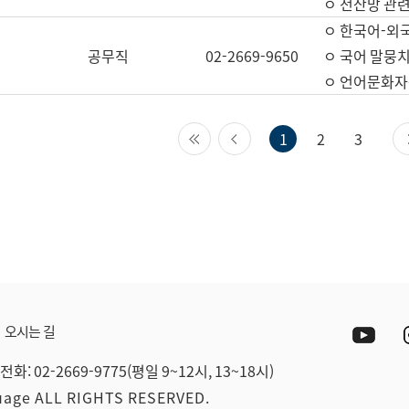
ㅇ 전산망 관련
ㅇ 한국어-외
공무직
02-2669-9650
ㅇ 국어 말뭉치
ㅇ 언어문화자원
첫 페이지
이전 페이지
1
2
3
Yout
오시는 길
전화: 02-2669-9775(평일 9~12시, 13~18시)
guage ALL RIGHTS RESERVED.