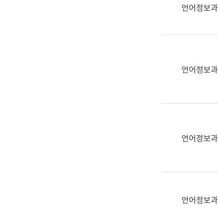
실
언어정보과
어
문
연
구
과
언어정보과
어
문
연
구
과
(사
언어정보과
전
팀)
언
어
정
언어정보과
보
과