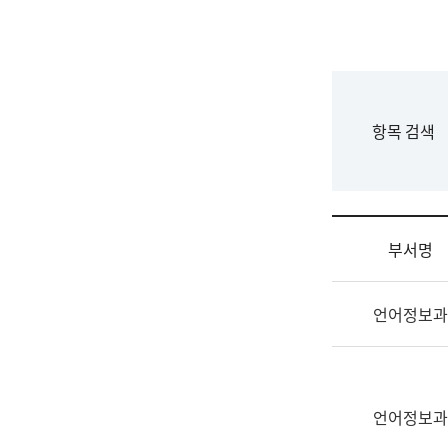
국
립
국
어
원
F
항목 검색
조
o
직
r
도
m
국
어
부서명
원
원
조
장
언어정보과
직
기
및
획
업
연
무
수
소
언어정보과
부
개
기