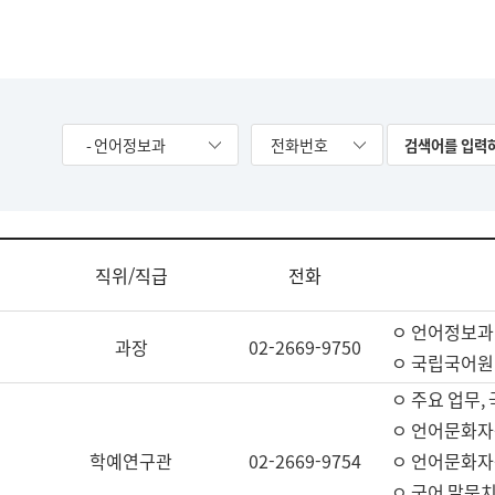
- 언어정보과
전화번호
직위/직급
전화
ㅇ 언어정보과
과장
02-2669-9750
ㅇ 국립국어원
ㅇ 주요 업무,
ㅇ 언어문화자
학예연구관
02-2669-9754
ㅇ 언어문화자
ㅇ 국어 말뭉치