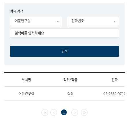
립
국
F
항목 검색
어
o
원
어문연구실
전화번호
r
조
m
직
도
국
어
원
원
장
기
획
연
수
부서명
직위/직급
전화
부
기
조
획
어문연구실
실장
02-2669-9710
직
운
및
영
업
과
무
공
첫 페이지
이전 페이지
다음 페이지
마지막 페이지
1
소
공
개
언
(부
어
서
과