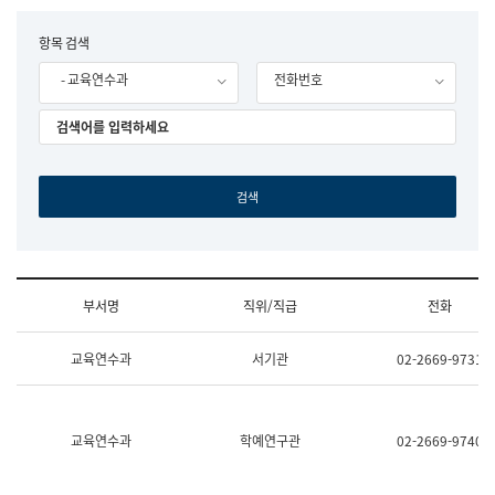
립
국
F
항목 검색
어
o
원
- 교육연수과
전화번호
r
조
m
직
도
국
어
원
원
장
기
획
연
수
부서명
직위/직급
전화
부
기
조
획
교육연수과
서기관
02-2669-9731
직
운
및
영
업
과
무
공
소
공
교육연수과
학예연구관
02-2669-9740
개
언
(부
어
서
과