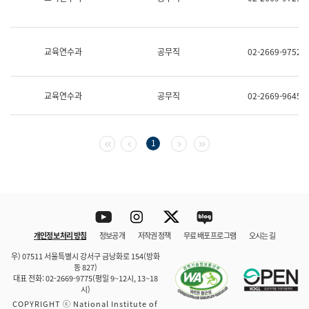
보
과
한
국
교육연수과
공무직
02-2669-9752
어
진
흥
과
교육연수과
공무직
02-2669-9645
수
어
점
자
첫 페이지
이전 페이지
다음 페이지
마지막 페이지
1
진
흥
과
Youtube
Instagram
Twitter
blog
개인정보 처리 방침
정보공개
저작권 정책
무료 배포 프로그램
오시는 길
바로 가기
문체부와 소속기관
우) 07511 서울특별시 강서구 금낭화로 154(방화
동 827)
대표 전화: 02-2669-9775(평일 9~12시, 13~18
시)
COPYRIGHT ⓒ National Institute of