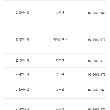
명,
교
직
육
위/
연
교육연수과
사무관
02-2669-9684
직
수
급,
과
전
어
화,
문
담
연
당
구
교육연수과
학예연구사
02-2669-9735
업
실
무)
어
문
연
구
교육연수과
주무관
02-2669-9736
과
어
문
교육연수과
주무관
02-2669-9758
연
구
과
(사
교육연수과
공무직
02-2669-9662
전
팀)
언
어
정
교육연수과
공무직
02-2669-9729