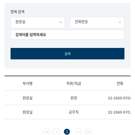
립
국
F
항목 검색
어
o
원
원장실
전화번호
r
조
m
직
도
국
어
원
원
장
기
획
연
수
부서명
직위/직급
전화
부
기
조
획
원장실
원장
02-2669-9700
직
운
및
영
업
과
원장실
공무직
02-2669-9702
무
공
소
공
개
언
(부
어
첫 페이지
이전 페이지
다음 페이지
마지막 페이지
1
서
과