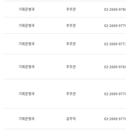
명,
교
직
기획운영과
주무관
02-2669-9780
육
위/
연
직
수
급,
과
기획운영과
주무관
02-2669-9779
전
어
화,
문
담
연
당
기획운영과
주무관
02-2669-9773
구
업
실
무)
어
문
연
기획운영과
주무관
02-2669-9768
구
과
어
문
연
구
기획운영과
주무관
02-2669-9778
과
(사
전
팀)
언
기획운영과
공무직
02-2669-9776
어
정