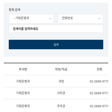
립
국
F
항목 검색
어
o
원
- 기획운영과
전화번호
r
조
m
직
도
국
어
원
원
장
기
획
연
수
부서명
직위/직급
전화
부
기
조
획
기획운영과
과장
02-2669-9770
직
운
및
영
업
과
기획운영과
사무관
02-2669-9772
무
공
소
공
개
언
기획운영과
주무관
02-2669-9774
(부
어
서
과