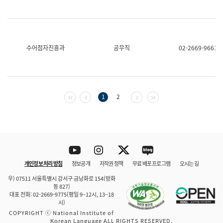
수어점자진흥과
공무직
02-2669-9661
첫 페이지
이전 페이지
다음 페이지
마지막 페이지
1
2
Youtube
Instagram
Twitter
blog
개인정보 처리 방침
정보공개
저작권 정책
무료 배포 프로그램
오시는 길
바로 가기
문체부와 소속기관
우) 07511 서울특별시 강서구 금낭화로 154(방화
동 827)
대표 전화: 02-2669-9775(평일 9~12시, 13~18
시)
COPYRIGHT ⓒ National Institute of
Korean Language ALL RIGHTS RESERVED.