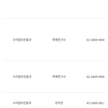
명,
교
직
육
위/
연
직
수
급,
과
전
어
화,
문
담
연
당
구
수어점자진흥과
학예연구사
02-2669-9698
업
실
무)
어
문
연
구
과
어
문
연
수어점자진흥과
학예연구사
02-2669-9696
구
과
(사
전
팀)
언
어
수어점자진흥과
주무관
02-2669-9613
정