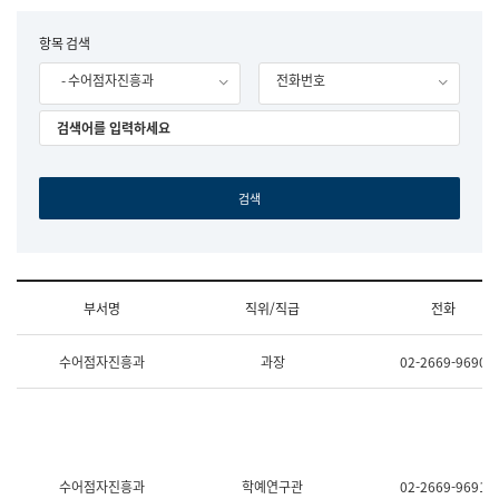
립
국
F
항목 검색
어
o
원
- 수어점자진흥과
전화번호
r
조
m
직
도
국
어
원
원
장
기
획
연
수
부서명
직위/직급
전화
부
기
조
획
수어점자진흥과
과장
02-2669-9690
직
운
및
영
업
과
무
공
소
공
개
언
(부
어
수어점자진흥과
학예연구관
02-2669-9691
서
과