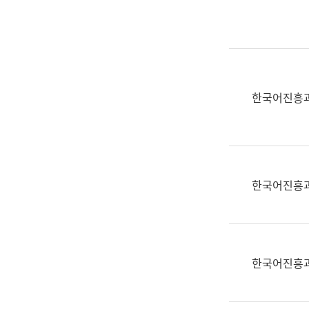
실
어
문
연
구
과
한국어진흥
어
문
연
구
과
한국어진흥
(사
전
팀)
언
어
한국어진흥
정
보
과