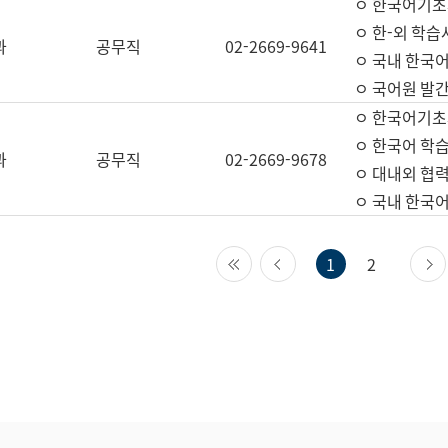
ㅇ 한국어기초
ㅇ 한-외 학습
과
공무직
02-2669-9641
ㅇ 국내 한국
ㅇ 국어원 발간
ㅇ 한국어기초
ㅇ 한국어 학
과
공무직
02-2669-9678
ㅇ 대내외 협력
ㅇ 국내 한국
첫 페이지
이전 페이지
1
2