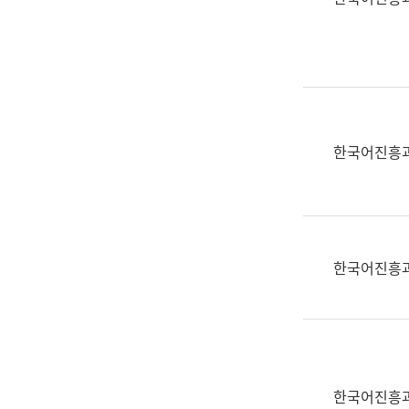
(부
획
서
운
명,
영
직
과
위/
공
직
공
급,
언
한국어진흥
전
어
화,
과
담
교
당
육
업
연
한국어진흥
무)
수
과
어
문
연
구
한국어진흥