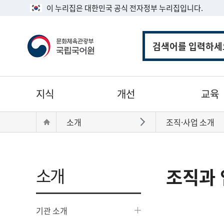
이 누리집은 대한민국 공식 전자정부 누리집입니다.
통
합
검
색
주
지식
개선
교육
메
뉴
현
Home
소개
조직·사업 소개
바로가기
재
위
치:
소개
조직과 
기관 소개