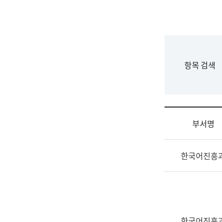
국
립
국
어
원
F
항목 검색
조
o
직
r
도
m
국
어
부서명
원
원
조
장
한국어진흥
직
기
및
획
업
연
무
수
소
부
개
기
한국어진흥