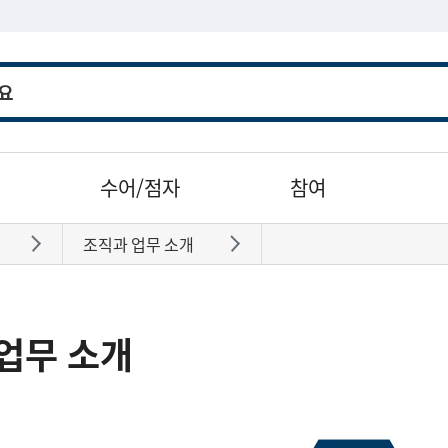
수어/점자
참여
조직과 업무 소개
바로가기
바로가기
업무 소개