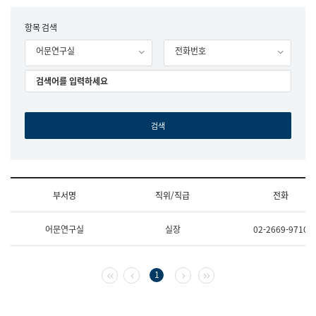
립
국
F
항목 검색
어
o
원
어문연구실
전화번호
r
조
m
직
도
국
어
원
원
장
기
획
연
수
부서명
직위/직급
전화
부
기
조
획
어문연구실
실장
02-2669-9710
직
운
및
영
업
과
무
공
첫 페이지
이전 페이지
다음 페이지
마지막 페이지
1
소
공
개
언
(부
어
서
과