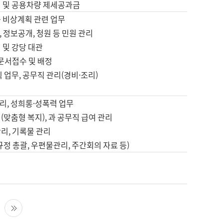
영 및 공용차량 제세공과금
등 비상계획 관련 업무
 정보공개, 청원 등 민원 관리
 및 강당 대관
 문서접수 및 배정
직 업무, 공무직 관리(경비·조리)
영
리, 성희롱·성폭력 업무
(맞춤형 복지), 과 공무직 급여 관리
리, 기록물 관리
규정 총괄, 우편물관리, 주간회의 자료 등)
영
다음 페이지
마지막 페이지