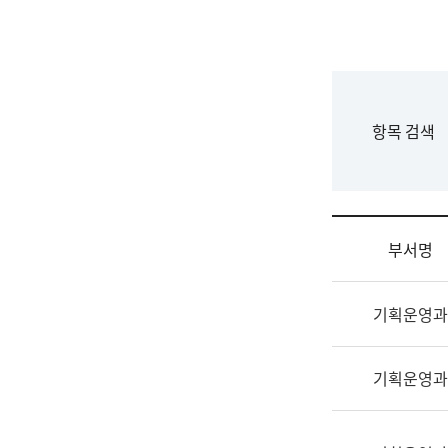
국
립
국
어
원
F
항목 검색
조
o
직
r
도
m
국
어
부서명
원
원
조
장
기획운영과
직
기
및
획
업
연
기획운영과
무
수
소
부
개
기