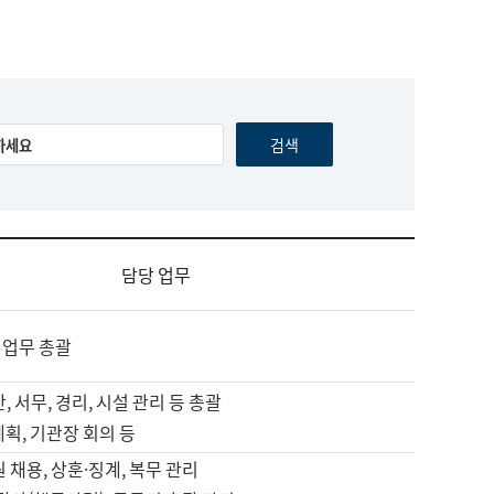
담당 업무
 업무 총괄
, 서무, 경리, 시설 관리 등 총괄
계획, 기관장 회의 등
원 채용, 상훈·징계, 복무 관리