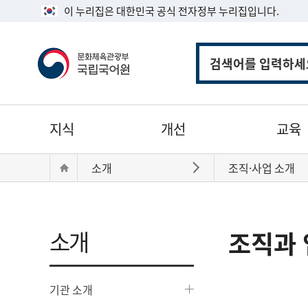
이 누리집은 대한민국 공식 전자정부 누리집입니다.
통
합
검
색
주
지식
개선
교육
메
뉴
현
Home
소개
조직·사업 소개
바로가기
재
위
치:
소개
조직과 
기관 소개