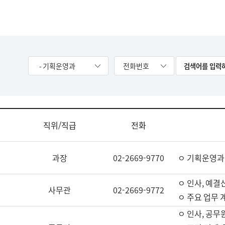
- 기획운영과
전화번호
직위/직급
전화
과장
02-2669-9770
ㅇ 기획운영과
ㅇ 인사, 예결산
사무관
02-2669-9772
ㅇ 주요 업무 
ㅇ 인사, 공무