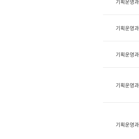
기획운영과
(부
획
서
운
명,
영
직
기획운영과
과
위/
공
직
공
급,
언
기획운영과
전
어
화,
과
담
교
당
육
기획운영과
업
연
무)
수
과
어
문
기획운영과
연
구