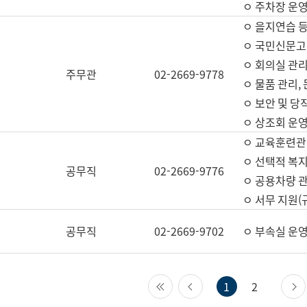
ㅇ 주차장 운
ㅇ 을지연습 
ㅇ 국민신문고,
ㅇ 회의실 관리
주무관
02-2669-9778
ㅇ 물품 관리,
ㅇ 보안 및 당
ㅇ 상조회 운
ㅇ 교육훈련관
ㅇ 선택적 복지
공무직
02-2669-9776
ㅇ 공용차량 관
ㅇ 서무 지원(
공무직
02-2669-9702
ㅇ 부속실 운
첫 페이지
이전 페이지
1
2