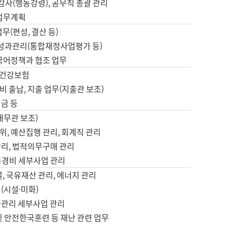
 감사(행동강령), 공무직 총괄 관리
 업무계획
업무(편성, 결산 등)
, 성과관리(통합재정사업평가 등)
 국어정책과 협조 업무
, 건강보험
 출납, 지출 업무(지출관 보조)
금 등
재무관 보조)
, 예산집행 관리, 회계직 관리
관리, 법적의무구매 관리
본경비 세부사업 관리
설, 국유재산 관리, 에너지 관리
(시설·미화)
사관리 세부사업 관리
및 안전한국훈련 등 재난 관련 업무