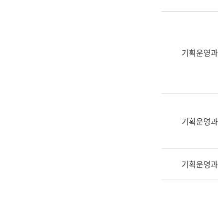
실
어
문
연
구
기획운영과
과
어
문
연
구
과
기획운영과
(사
전
팀)
기획운영과
언
어
정
보
과