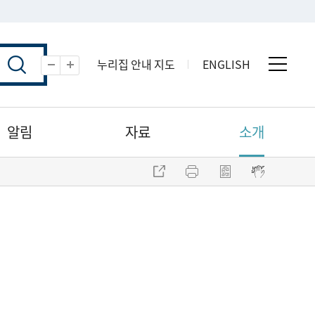
누리집 안내 지도
ENGLISH
전체 
축소
확대
알림
자료
소개
주소 복사
프린트
점자파일 내려받기
점자뷰어 보