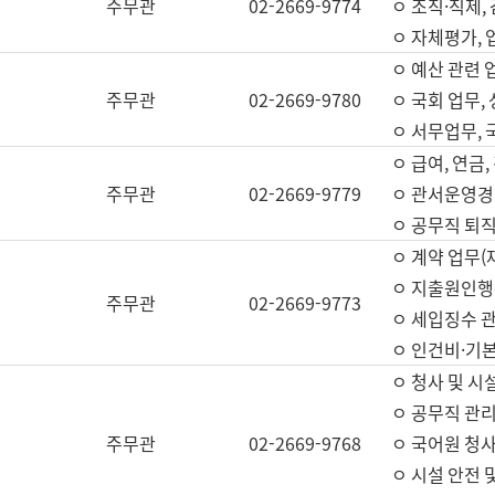
주무관
02-2669-9774
ㅇ 조직·직제,
ㅇ 자체평가,
ㅇ 예산 관련 
주무관
02-2669-9780
ㅇ 국회 업무
ㅇ 서무업무,
ㅇ 급여, 연금
주무관
02-2669-9779
ㅇ 관서운영경비
ㅇ 공무직 퇴직
ㅇ 계약 업무(
ㅇ 지출원인행위
주무관
02-2669-9773
ㅇ 세입징수 
ㅇ 인건비·기
ㅇ 청사 및 시
ㅇ 공무직 관리
주무관
02-2669-9768
ㅇ 국어원 청
ㅇ 시설 안전 