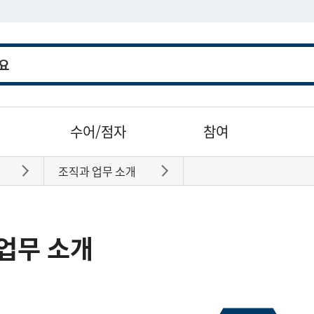
수어/점자
참여
조직과 업무 소개
바로가기
바로가기
업무 소개