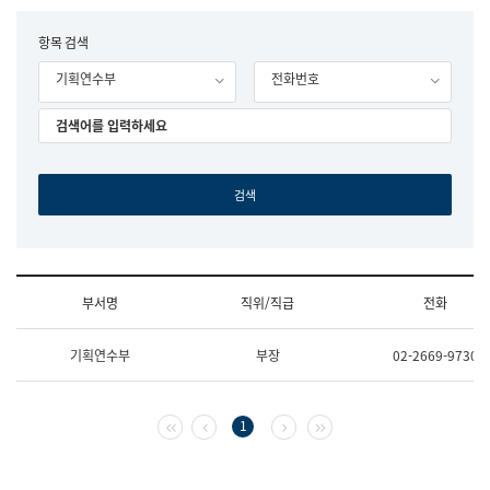
립
국
F
항목 검색
어
o
원
기획연수부
전화번호
r
조
m
직
도
국
어
원
원
장
기
획
연
수
부서명
직위/직급
전화
부
기
조
획
기획연수부
부장
02-2669-9730
직
운
및
영
업
과
무
공
첫 페이지
이전 페이지
다음 페이지
마지막 페이지
1
소
공
개
언
(부
어
서
과