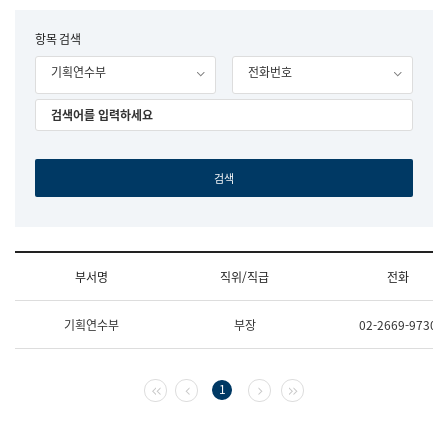
립
국
F
항목 검색
어
o
원
기획연수부
전화번호
r
조
m
직
도
국
어
원
원
장
기
획
연
수
부서명
직위/직급
전화
부
기
조
획
기획연수부
부장
02-2669-9730
직
운
및
영
업
과
무
공
첫 페이지
이전 페이지
다음 페이지
마지막 페이지
1
소
공
개
언
(부
어
서
과