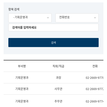
립
국
F
항목 검색
어
o
원
- 기획운영과
전화번호
r
조
m
직
도
국
어
원
원
장
기
획
연
수
부서명
직위/직급
전화
부
기
조
획
기획운영과
과장
02-2669-9770
직
운
및
영
업
과
기획운영과
사무관
02-2669-9772
무
공
소
공
개
언
기획운영과
주무관
02-2669-9774
(부
어
서
과