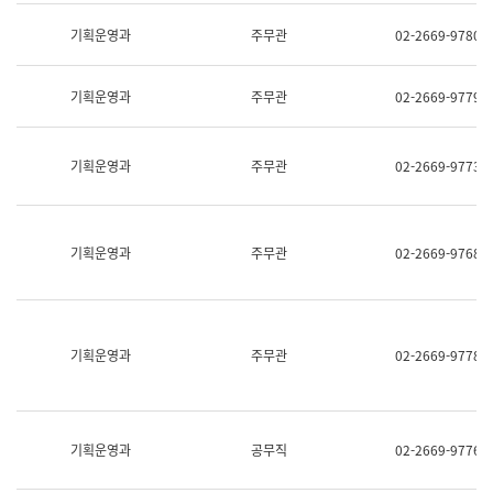
명,
교
직
기획운영과
주무관
02-2669-9780
육
위/
연
직
수
급,
과
기획운영과
주무관
02-2669-9779
전
어
화,
문
담
연
당
기획운영과
주무관
02-2669-9773
구
업
실
무)
어
문
연
기획운영과
주무관
02-2669-9768
구
과
어
문
연
구
기획운영과
주무관
02-2669-9778
과
(사
전
팀)
언
기획운영과
공무직
02-2669-9776
어
정