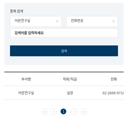
립
국
F
항목 검색
어
o
원
어문연구실
전화번호
r
조
m
직
도
국
어
원
원
장
기
획
연
수
부서명
직위/직급
전화
부
기
조
획
어문연구실
실장
02-2669-9710
직
운
및
영
업
과
무
공
첫 페이지
이전 페이지
다음 페이지
마지막 페이지
1
소
공
개
언
(부
어
서
과