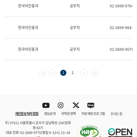
보
한국어진흥과
공무직
02-2669-9764
과
한
국
어
한국어진흥과
공무직
02-2669-9641
진
흥
과
수
한국어진흥과
공무직
02-2669-9678
어
점
자
진
흥
첫 페이지
이전 페이지
다음 페이지
마지막 페이지
1
2
과
Youtube
Instagram
Twitter
blog
개인정보 처리 방침
정보공개
저작권 정책
무료 배포 프로그램
오시는 길
바로 가기
문체부와 소속기관
우) 07511 서울특별시 강서구 금낭화로 154(방화
동 827)
대표 전화: 02-2669-9775(평일 9~12시, 13~18