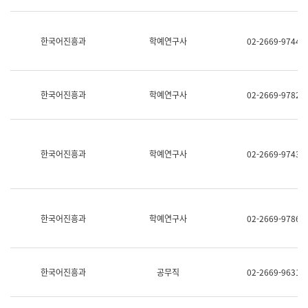
명,
교
직
육
위/
연
한국어진흥과
학예연구사
02-2669-9744
직
수
급,
과
전
어
화,
문
담
연
한국어진흥과
학예연구사
02-2669-9782
당
구
업
실
무)
어
문
연
한국어진흥과
학예연구사
02-2669-9743
구
과
어
문
연
한국어진흥과
학예연구사
02-2669-9786
구
과
(사
전
팀)
한국어진흥과
공무직
02-2669-9631
언
어
정