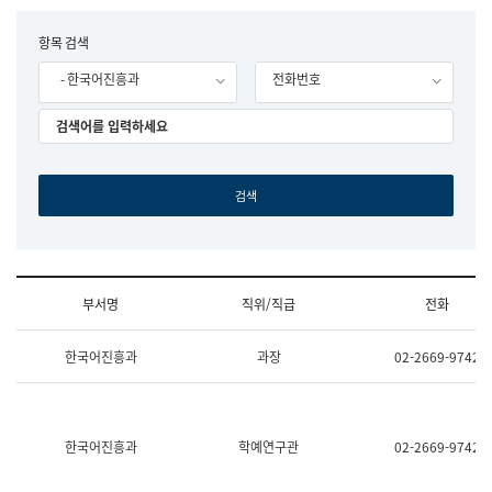
립
국
F
항목 검색
어
o
원
- 한국어진흥과
전화번호
r
조
m
직
도
국
어
원
원
장
기
획
연
수
부서명
직위/직급
전화
부
기
조
획
한국어진흥과
과장
02-2669-9742
직
운
및
영
업
과
무
공
소
공
한국어진흥과
학예연구관
02-2669-9742
개
언
(부
어
서
과