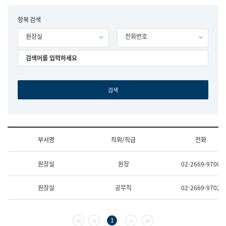
립
국
F
항목 검색
어
o
원
원장실
전화번호
r
조
m
직
도
국
어
원
원
장
기
획
연
수
부서명
직위/직급
전화
부
기
조
획
원장실
원장
02-2669-9700
직
운
및
영
업
과
원장실
공무직
02-2669-9702
무
공
소
공
개
언
(부
어
첫 페이지
이전 페이지
다음 페이지
마지막 페이지
1
서
과