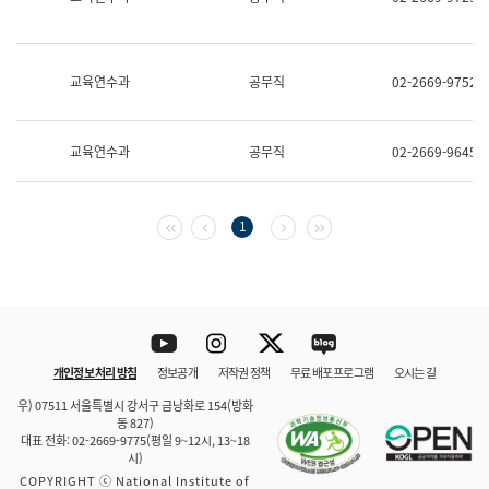
보
과
한
국
교육연수과
공무직
02-2669-9752
어
진
흥
과
교육연수과
공무직
02-2669-9645
수
어
점
자
첫 페이지
이전 페이지
다음 페이지
마지막 페이지
1
진
흥
과
Youtube
Instagram
Twitter
blog
개인정보 처리 방침
정보공개
저작권 정책
무료 배포 프로그램
오시는 길
바로 가기
문체부와 소속기관
우) 07511 서울특별시 강서구 금낭화로 154(방화
동 827)
대표 전화: 02-2669-9775(평일 9~12시, 13~18
시)
COPYRIGHT ⓒ National Institute of