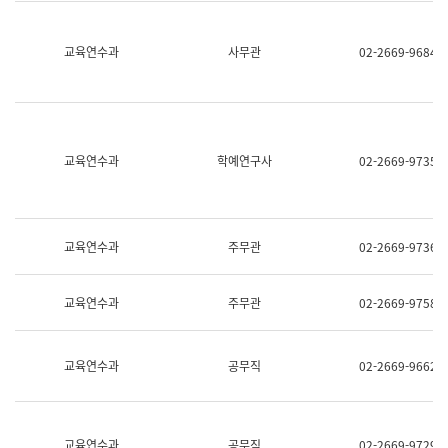
명,
교
직
육
위/
연
교육연수과
사무관
02-2669-9684
직
수
급,
과
전
어
화,
문
담
연
당
구
교육연수과
학예연구사
02-2669-9735
업
실
무)
어
문
연
구
교육연수과
주무관
02-2669-9736
과
어
문
교육연수과
주무관
02-2669-9758
연
구
과
(사
교육연수과
공무직
02-2669-9662
전
팀)
언
어
정
교육연수과
공무직
02-2669-9729