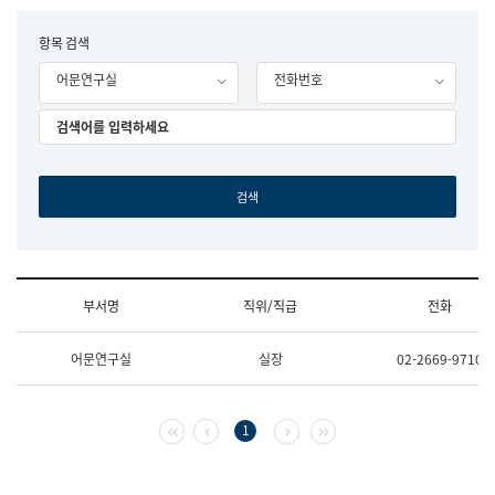
립
국
F
항목 검색
어
o
원
어문연구실
전화번호
r
조
m
직
도
국
어
원
원
장
기
획
연
수
부서명
직위/직급
전화
부
기
조
획
어문연구실
실장
02-2669-9710
직
운
및
영
업
과
무
공
첫 페이지
이전 페이지
다음 페이지
마지막 페이지
1
소
공
개
언
(부
어
서
과