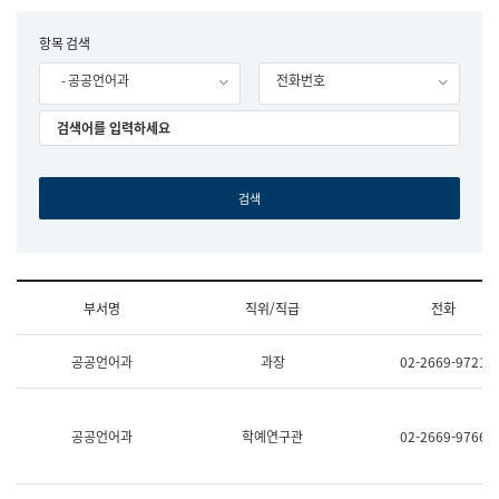
립
국
F
항목 검색
어
o
원
- 공공언어과
전화번호
r
조
m
직
도
국
어
원
원
장
기
획
연
수
부서명
직위/직급
전화
부
기
조
획
공공언어과
과장
02-2669-9721
직
운
및
영
업
과
무
공
공공언어과
학예연구관
02-2669-9766
소
공
개
언
(부
어
서
과