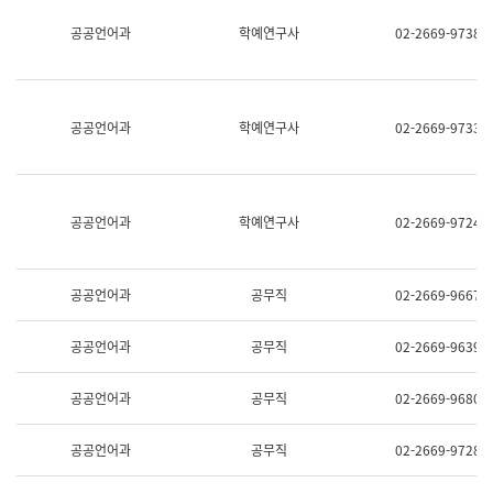
명,
교
공공언어과
학예연구사
02-2669-9738
직
육
위/
연
직
수
급,
과
전
어
공공언어과
학예연구사
02-2669-9733
화,
문
담
연
당
구
업
실
무)
어
공공언어과
학예연구사
02-2669-9724
문
연
구
과
공공언어과
공무직
02-2669-9667
어
문
연
공공언어과
공무직
02-2669-9639
구
과
(사
공공언어과
공무직
02-2669-9680
전
팀)
언
공공언어과
공무직
02-2669-9728
어
정