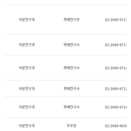
명,
교
직
육
위/
연
직
어문연구과
학예연구관
02-2669-9713
수
급,
과
전
어
화,
문
담
연
당
구
어문연구과
학예연구사
02-2669-9717
업
실
무)
어
문
연
어문연구과
학예연구사
02-2669-9714
구
과
어
문
어문연구과
학예연구사
02-2669-9712
연
구
과
(사
어문연구과
학예연구사
02-2669-9716
전
팀)
언
어
어문연구과
주무관
02-2669-9630
정