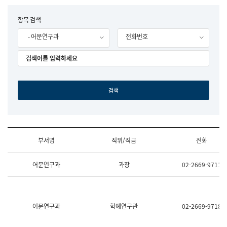
립
국
F
항목 검색
어
o
원
- 어문연구과
전화번호
r
조
m
직
도
국
어
원
원
장
기
획
연
수
부서명
직위/직급
전화
부
기
조
획
어문연구과
과장
02-2669-9711
직
운
및
영
업
과
무
공
소
공
어문연구과
학예연구관
02-2669-9718
개
언
(부
어
서
과