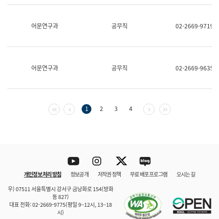
보
과
한
어문연구과
공무직
02-2669-9719
국
어
진
흥
과
어문연구과
공무직
02-2669-9635
수
어
점
자
진
첫 페이지
이전 페이지
다음 페이지
마지막 페이지
1
2
3
4
흥
과
Youtube
Instagram
Twitter
blog
개인정보 처리 방침
정보공개
저작권 정책
무료 배포 프로그램
오시는 길
바로 가기
문체부와 소속기관
우) 07511 서울특별시 강서구 금낭화로 154(방화
동 827)
대표 전화: 02-2669-9775(평일 9~12시, 13~18
시)