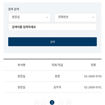
립
국
F
항목 검색
어
o
원
원장실
전화번호
r
조
m
직
도
국
어
원
원
장
기
획
연
수
부서명
직위/직급
전화
부
기
조
획
원장실
원장
02-2669-9700
직
운
및
영
업
과
원장실
공무직
02-2669-9702
무
공
소
공
개
언
(부
어
첫 페이지
이전 페이지
다음 페이지
마지막 페이지
1
서
과