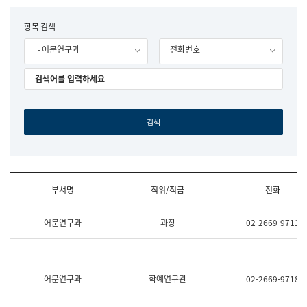
립
국
F
항목 검색
어
o
원
- 어문연구과
전화번호
r
조
m
직
도
국
어
원
원
장
기
획
연
수
부서명
직위/직급
전화
부
기
조
획
어문연구과
과장
02-2669-9711
직
운
및
영
업
과
무
공
소
공
어문연구과
학예연구관
02-2669-9718
개
언
(부
어
서
과