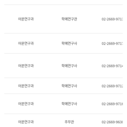
명,
교
직
육
위/
연
직
어문연구과
학예연구관
02-2669-9713
수
급,
과
전
어
화,
문
담
연
당
구
어문연구과
학예연구사
02-2669-9717
업
실
무)
어
문
연
어문연구과
학예연구사
02-2669-9714
구
과
어
문
어문연구과
학예연구사
02-2669-9712
연
구
과
(사
어문연구과
학예연구사
02-2669-9716
전
팀)
언
어
어문연구과
주무관
02-2669-9630
정