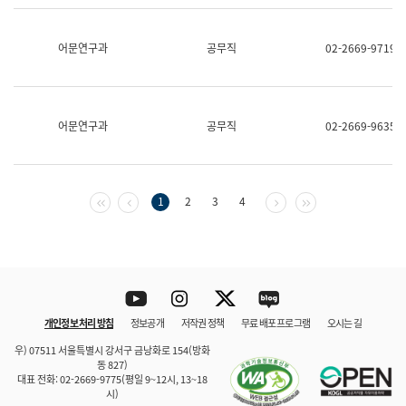
보
과
한
어문연구과
공무직
02-2669-9719
국
어
진
흥
과
어문연구과
공무직
02-2669-9635
수
어
점
자
진
첫 페이지
이전 페이지
다음 페이지
마지막 페이지
1
2
3
4
흥
과
Youtube
Instagram
Twitter
blog
개인정보 처리 방침
정보공개
저작권 정책
무료 배포 프로그램
오시는 길
바로 가기
문체부와 소속기관
우) 07511 서울특별시 강서구 금낭화로 154(방화
동 827)
대표 전화: 02-2669-9775(평일 9~12시, 13~18
시)