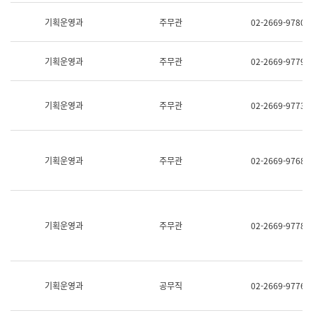
명,
교
직
기획운영과
주무관
02-2669-9780
육
위/
연
직
수
급,
과
기획운영과
주무관
02-2669-9779
전
어
화,
문
담
연
당
기획운영과
주무관
02-2669-9773
구
업
실
무)
어
문
연
기획운영과
주무관
02-2669-9768
구
과
어
문
연
구
기획운영과
주무관
02-2669-9778
과
(사
전
팀)
언
기획운영과
공무직
02-2669-9776
어
정