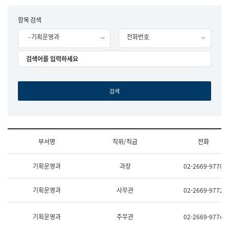
립
국
F
항목 검색
어
o
원
- 기획운영과
전화번호
r
조
m
직
도
국
어
원
원
장
기
획
연
수
부서명
직위/직급
전화
부
기
조
획
기획운영과
과장
02-2669-9770
직
운
및
영
업
과
기획운영과
사무관
02-2669-9772
무
공
소
공
개
언
기획운영과
주무관
02-2669-9774
(부
어
서
과