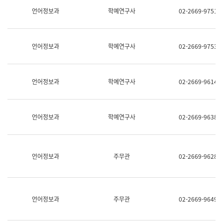
명,
교
언어정보과
학예연구사
02-2669-9751
직
육
위/
연
직
수
급,
과
언어정보과
학예연구사
02-2669-9753
전
어
화,
문
담
연
당
구
언어정보과
학예연구사
02-2669-9614
업
실
무)
어
문
연
언어정보과
학예연구사
02-2669-9638
구
과
어
문
연
언어정보과
주무관
02-2669-9628
구
과
(사
전
팀)
언어정보과
주무관
02-2669-9649
언
어
정