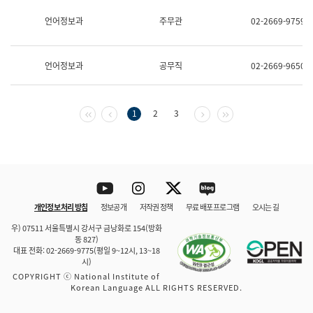
보
과
언어정보과
주무관
02-2669-9759
한
국
어
언어정보과
공무직
02-2669-9650
진
흥
과
수
첫 페이지
이전 페이지
다음 페이지
마지막 페이지
1
2
3
어
점
자
진
흥
과
Youtube
Instagram
Twitter
blog
개인정보 처리 방침
정보공개
저작권 정책
무료 배포 프로그램
오시는 길
바로 가기
문체부와 소속기관
우) 07511 서울특별시 강서구 금낭화로 154(방화
동 827)
대표 전화: 02-2669-9775(평일 9~12시, 13~18
시)
COPYRIGHT ⓒ National Institute of
Korean Language ALL RIGHTS RESERVED.