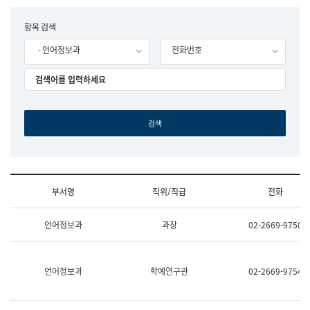
립
국
F
항목 검색
어
o
원
- 언어정보과
전화번호
r
조
m
직
도
국
어
원
원
장
기
획
연
수
부서명
직위/직급
전화
부
기
조
획
언어정보과
과장
02-2669-9750
직
운
및
영
업
과
무
공
언어정보과
학예연구관
02-2669-9754
소
공
개
언
(부
어
서
과