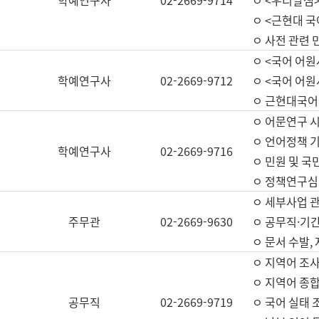
학예연구사
02-2669-9714
ㅇ <우리말샘>
ㅇ <근현대 
ㅇ 사전 관련 
ㅇ <국어 어원
학예연구사
02-2669-9712
ㅇ <국어 어원
ㅇ 근현대국어
ㅇ 어문연구 시
ㅇ 언어정책 기
학예연구사
02-2669-9716
ㅇ 민원 및 국
ㅇ 정책연구심
ㅇ 세부사업 관리
주무관
02-2669-9630
ㅇ 공무직·기간
ㅇ 문서 수발,
ㅇ 지역어 조사
ㅇ 지역어 종합
공무직
02-2669-9719
ㅇ 국어 실태 