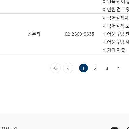
ㅇ 남북 언어 
ㅇ 민원 검토 
ㅇ 국어정책자
ㅇ 국어정책 
공무직
02-2669-9635
ㅇ 어문규범 
ㅇ 어문규범 
ㅇ 기타 지출
첫 페이지
이전 페이지
1
2
3
4
Yout
오시는 길