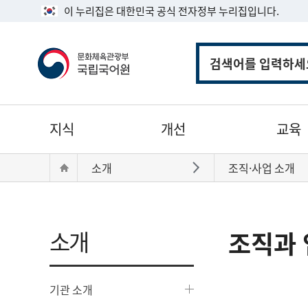
이 누리집은 대한민국 공식 전자정부 누리집입니다.
통
합
검
색
주
지식
개선
교육
메
뉴
현
Home
소개
조직·사업 소개
바로가기
재
위
치:
소개
조직과 
기관 소개