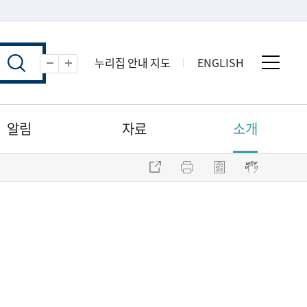
누리집 안내 지도
ENGLISH
전체 
축소
확대
알림
자료
소개
주소 복사
프린트
점자파일 내려받기
점자뷰어 보