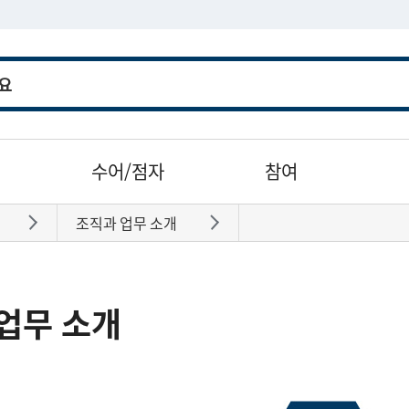
수어/점자
참여
조직과 업무 소개
바로가기
바로가기
업무 소개