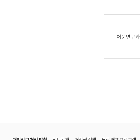
한
국
어
진
흥
어문연구과
과
수
어
점
자
진
흥
과
개인정보 처리 방침
정보공개
저작권 정책
무료 배포 프로그램