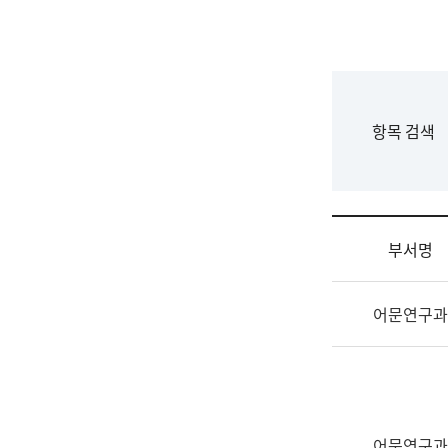
국
립
국
어
원
F
항목 검색
조
o
직
r
도
m
국
어
부서명
원
원
조
장
어문연구과
직
기
및
획
업
연
무
수
소
부
개
기
어문연구과