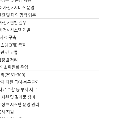
 감수 및 운영 지원
국어사전> 서비스 운영
민원 및 대외 협력 업무
사전> 편찬 실무
사전> 시스템 개발
자료 구축
스템(3개) 총괄
관 간 교류
민청원 처리
의소위원회 운영
(2931-300)
제 직원 급여·복무 관리
 자료 수합 등 부서 서무
 지원 및 결과물 정비
 정보 시스템 운영 관리
조사 지원