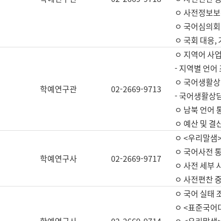
ㅇ 사전정보보
ㅇ 국어심의회
ㅇ 국회 대응,
ㅇ 지역어 사
- 지역별 언어
ㅇ 국어생활상
학예연구관
02-2669-9713
- 국어생활상담
ㅇ 남북 언어 
ㅇ 예산 및 결산(
ㅇ <우리말샘>
ㅇ 국어사전 통
학예연구사
02-2669-9717
ㅇ 사전 세부 사
ㅇ 사전편찬 
ㅇ 국어 실태 
ㅇ <표준국어