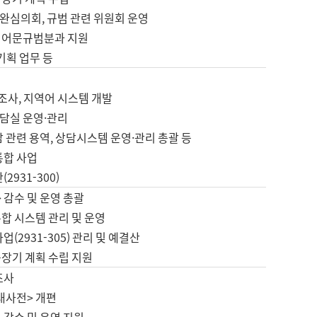
완심의회, 규범 관련 위원회 운영
 어문규범분과 지원
 기획 업무 등
업
 조사, 지역어 시스템 개발
담실 운영·관리
 관련 용역, 상담시스템 운영·관리 총괄 등
통합 사업
2931-300)
 감수 및 운영 총괄
합 시스템 관리 및 운영
업(2931-305) 관리 및 예결산
중장기 계획 수립 지원
조사
대사전> 개편