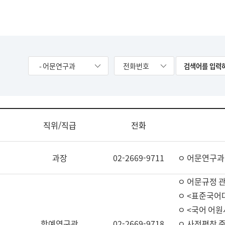
- 어문연구과
전화번호
직위/직급
전화
과장
02-2669-9711
ㅇ 어문연구과
ㅇ 어문규정 
ㅇ <표준국어
ㅇ <국어 어원
학예연구관
02-2669-9718
ㅇ 사전편찬 