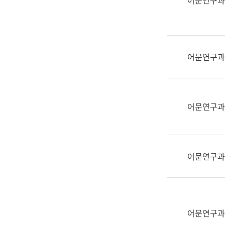
어문연구과
실
어
문
연
구
어문연구과
과
어
문
연
어문연구과
구
과
(사
전
어문연구과
팀)
언
어
정
보
어문연구과
과