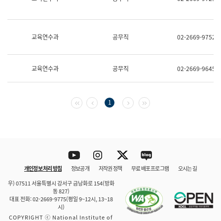
보
과
한
국
교육연수과
공무직
02-2669-9752
어
진
흥
과
교육연수과
공무직
02-2669-9645
수
어
점
자
첫 페이지
이전 페이지
다음 페이지
마지막 페이지
1
진
흥
과
Youtube
Instagram
Twitter
blog
개인정보 처리 방침
정보공개
저작권 정책
무료 배포 프로그램
오시는 길
바로 가기
문체부와 소속기관
우) 07511 서울특별시 강서구 금낭화로 154(방화
동 827)
대표 전화: 02-2669-9775(평일 9~12시, 13~18
시)
COPYRIGHT ⓒ National Institute of