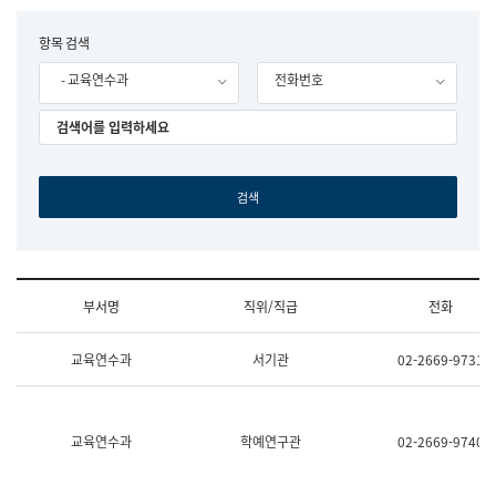
립
국
F
항목 검색
어
o
원
- 교육연수과
전화번호
r
조
m
직
도
국
어
원
원
장
기
획
연
수
부서명
직위/직급
전화
부
기
조
획
교육연수과
서기관
02-2669-9731
직
운
및
영
업
과
무
공
소
공
교육연수과
학예연구관
02-2669-9740
개
언
(부
어
서
과