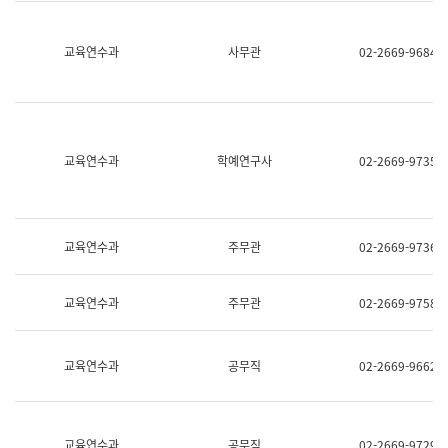
명,
교
직
육
위/
연
교육연수과
사무관
02-2669-9684
직
수
급,
과
전
어
화,
문
담
연
당
구
교육연수과
학예연구사
02-2669-9735
업
실
무)
어
문
연
구
교육연수과
주무관
02-2669-9736
과
어
문
교육연수과
주무관
02-2669-9758
연
구
과
(사
교육연수과
공무직
02-2669-9662
전
팀)
언
어
정
교육연수과
공무직
02-2669-9729