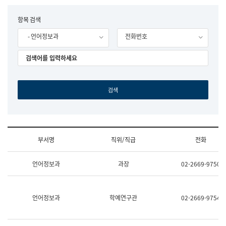
립
국
F
항목 검색
어
o
원
- 언어정보과
전화번호
r
조
m
직
도
국
어
원
원
장
기
획
연
수
부서명
직위/직급
전화
부
기
조
획
언어정보과
과장
02-2669-9750
직
운
및
영
업
과
무
공
언어정보과
학예연구관
02-2669-9754
소
공
개
언
(부
어
서
과