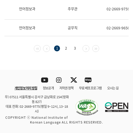
보
과
언어정보과
주무관
02-2669-9759
한
국
어
언어정보과
공무직
02-2669-9650
진
흥
과
수
첫 페이지
이전 페이지
다음 페이지
마지막 페이지
1
2
3
어
점
자
진
흥
과
Youtube
Instagram
Twitter
blog
개인정보 처리 방침
정보공개
저작권 정책
무료 배포 프로그램
오시는 길
바로 가기
문체부와 소속기관
우) 07511 서울특별시 강서구 금낭화로 154(방화
동 827)
대표 전화: 02-2669-9775(평일 9~12시, 13~18
시)
COPYRIGHT ⓒ National Institute of
Korean Language ALL RIGHTS RESERVED.