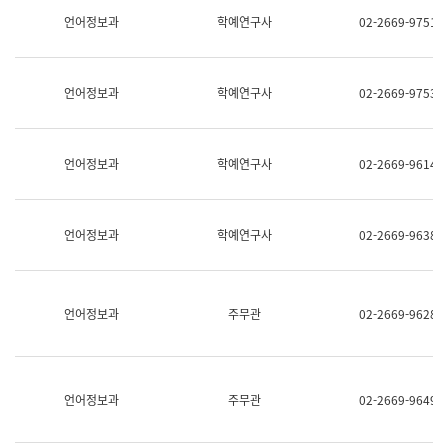
명,
교
언어정보과
학예연구사
02-2669-9751
직
육
위/
연
직
수
급,
과
언어정보과
학예연구사
02-2669-9753
전
어
화,
문
담
연
당
구
언어정보과
학예연구사
02-2669-9614
업
실
무)
어
문
연
언어정보과
학예연구사
02-2669-9638
구
과
어
문
연
언어정보과
주무관
02-2669-9628
구
과
(사
전
팀)
언어정보과
주무관
02-2669-9649
언
어
정