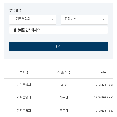
립
국
F
항목 검색
어
o
원
- 기획운영과
전화번호
r
조
m
직
도
국
어
원
원
장
기
획
연
수
부서명
직위/직급
전화
부
기
조
획
기획운영과
과장
02-2669-9770
직
운
및
영
업
과
기획운영과
사무관
02-2669-9772
무
공
소
공
개
언
기획운영과
주무관
02-2669-9774
(부
어
서
과