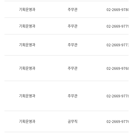
명,
교
직
기획운영과
주무관
02-2669-9780
육
위/
연
직
수
급,
과
기획운영과
주무관
02-2669-9779
전
어
화,
문
담
연
당
기획운영과
주무관
02-2669-9773
구
업
실
무)
어
문
연
기획운영과
주무관
02-2669-9768
구
과
어
문
연
구
기획운영과
주무관
02-2669-9778
과
(사
전
팀)
언
기획운영과
공무직
02-2669-9776
어
정