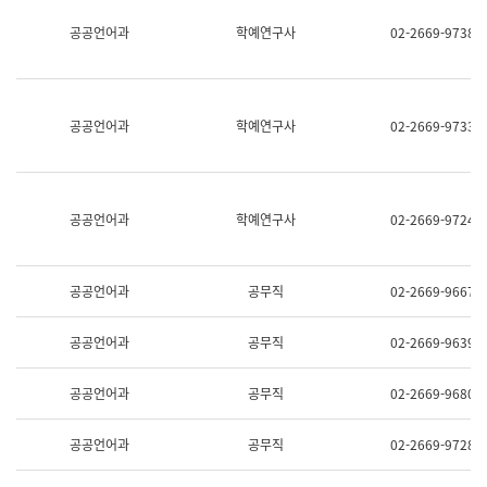
명,
교
공공언어과
학예연구사
02-2669-9738
직
육
위/
연
직
수
급,
과
전
어
공공언어과
학예연구사
02-2669-9733
화,
문
담
연
당
구
업
실
무)
어
공공언어과
학예연구사
02-2669-9724
문
연
구
과
공공언어과
공무직
02-2669-9667
어
문
연
공공언어과
공무직
02-2669-9639
구
과
(사
공공언어과
공무직
02-2669-9680
전
팀)
언
공공언어과
공무직
02-2669-9728
어
정