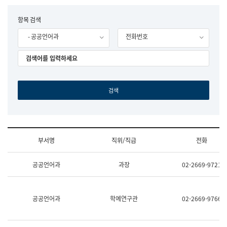
립
국
F
항목 검색
어
o
원
- 공공언어과
전화번호
r
조
m
직
도
국
어
원
원
장
기
획
연
수
부서명
직위/직급
전화
부
기
조
획
공공언어과
과장
02-2669-9721
직
운
및
영
업
과
무
공
공공언어과
학예연구관
02-2669-9766
소
공
개
언
(부
어
서
과