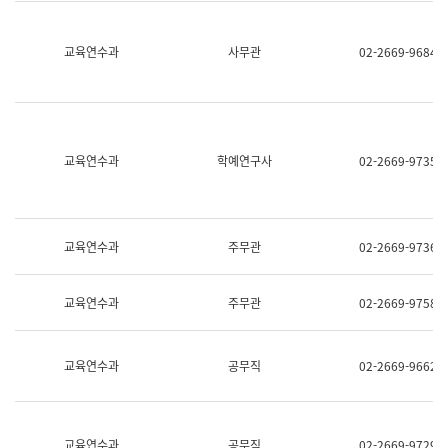
명,
교
직
육
위/
연
교육연수과
사무관
02-2669-9684
직
수
급,
과
전
어
화,
문
담
연
당
구
교육연수과
학예연구사
02-2669-9735
업
실
무)
어
문
연
구
교육연수과
주무관
02-2669-9736
과
어
문
교육연수과
주무관
02-2669-9758
연
구
과
(사
교육연수과
공무직
02-2669-9662
전
팀)
언
어
정
교육연수과
공무직
02-2669-9729