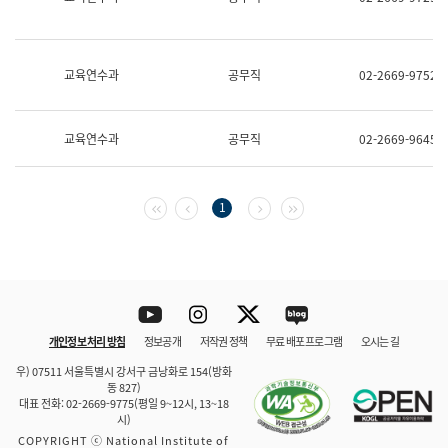
보
과
한
국
교육연수과
공무직
02-2669-9752
어
진
흥
과
교육연수과
공무직
02-2669-9645
수
어
점
자
첫 페이지
이전 페이지
다음 페이지
마지막 페이지
1
진
흥
과
Youtube
Instagram
Twitter
blog
개인정보 처리 방침
정보공개
저작권 정책
무료 배포 프로그램
오시는 길
바로 가기
문체부와 소속기관
우) 07511 서울특별시 강서구 금낭화로 154(방화
동 827)
대표 전화: 02-2669-9775(평일 9~12시, 13~18
시)
COPYRIGHT ⓒ National Institute of