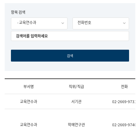
립
국
F
항목 검색
어
o
원
- 교육연수과
전화번호
r
조
m
직
도
국
어
원
원
장
기
획
연
수
부서명
직위/직급
전화
부
기
조
획
교육연수과
서기관
02-2669-9731
직
운
및
영
업
과
무
공
소
공
교육연수과
학예연구관
02-2669-9740
개
언
(부
어
서
과