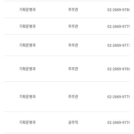
명,
교
직
기획운영과
주무관
02-2669-9780
육
위/
연
직
수
급,
과
기획운영과
주무관
02-2669-9779
전
어
화,
문
담
연
당
기획운영과
주무관
02-2669-9773
구
업
실
무)
어
문
연
기획운영과
주무관
02-2669-9768
구
과
어
문
연
구
기획운영과
주무관
02-2669-9778
과
(사
전
팀)
언
기획운영과
공무직
02-2669-9776
어
정