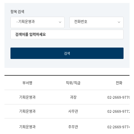
립
국
F
항목 검색
어
o
원
- 기획운영과
전화번호
r
조
m
직
도
국
어
원
원
장
기
획
연
수
부서명
직위/직급
전화
부
기
조
획
기획운영과
과장
02-2669-9770
직
운
및
영
업
과
기획운영과
사무관
02-2669-9772
무
공
소
공
개
언
기획운영과
주무관
02-2669-9774
(부
어
서
과