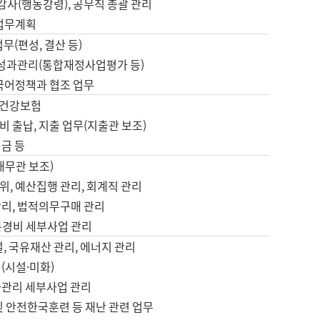
 감사(행동강령), 공무직 총괄 관리
 업무계획
업무(편성, 결산 등)
, 성과관리(통합재정사업평가 등)
 국어정책과 협조 업무
, 건강보험
 출납, 지출 업무(지출관 보조)
금 등
재무관 보조)
, 예산집행 관리, 회계직 관리
관리, 법적의무구매 관리
본경비 세부사업 관리
설, 국유재산 관리, 에너지 관리
(시설·미화)
사관리 세부사업 관리
및 안전한국훈련 등 재난 관련 업무