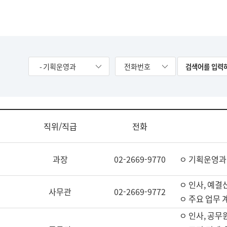
- 기획운영과
전화번호
직위/직급
전화
과장
02-2669-9770
ㅇ 기획운영과
ㅇ 인사, 예결산
사무관
02-2669-9772
ㅇ 주요 업무 
ㅇ 인사, 공무