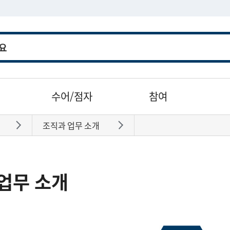
수어/점자
참여
조직과 업무 소개
바로가기
바로가기
업무 소개