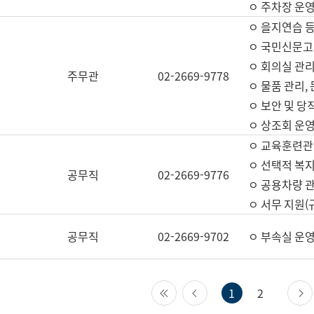
ㅇ 주차장 운
ㅇ 을지연습 
ㅇ 국민신문고,
ㅇ 회의실 관리
주무관
02-2669-9778
ㅇ 물품 관리,
ㅇ 보안 및 당
ㅇ 상조회 운
ㅇ 교육훈련관
ㅇ 선택적 복지
공무직
02-2669-9776
ㅇ 공용차량 관
ㅇ 서무 지원(
공무직
02-2669-9702
ㅇ 부속실 운
첫 페이지
이전 페이지
1
2