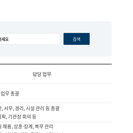
담당 업무
 업무 총괄
, 서무, 경리, 시설 관리 등 총괄
계획, 기관장 회의 등
원 채용, 상훈·징계, 복무 관리