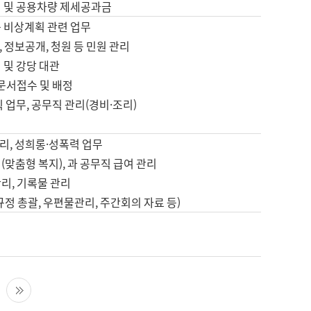
영 및 공용차량 제세공과금
등 비상계획 관련 업무
 정보공개, 청원 등 민원 관리
 및 강당 대관
 문서접수 및 배정
직 업무, 공무직 관리(경비·조리)
영
리, 성희롱·성폭력 업무
(맞춤형 복지), 과 공무직 급여 관리
리, 기록물 관리
규정 총괄, 우편물관리, 주간회의 자료 등)
영
다음 페이지
마지막 페이지