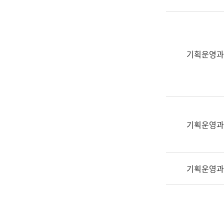
실
어
문
연
구
기획운영과
과
어
문
연
구
과
기획운영과
(사
전
팀)
기획운영과
언
어
정
보
과