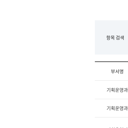
국
립
국
어
원
F
항목 검색
조
o
직
r
도
m
국
어
부서명
원
원
조
장
기획운영과
직
기
및
획
업
연
기획운영과
무
수
소
부
개
기