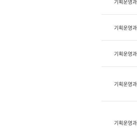
기획운영과
(부
획
서
운
명,
영
직
기획운영과
과
위/
공
직
공
급,
언
기획운영과
전
어
화,
과
담
교
당
육
기획운영과
업
연
무)
수
과
어
문
기획운영과
연
구