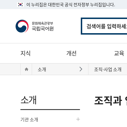
이 누리집은 대한민국 공식 전자정부 누리집입니다.
통
합
검
색
주
지식
개선
교육
메
뉴
현
Home
소개
조직·사업 소개
바로가기
재
위
치:
소개
조직과 
기관 소개