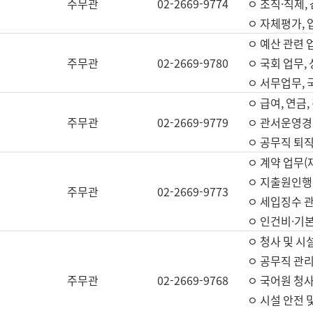
주무관
02-2669-9774
ㅇ 조직·직제,
ㅇ 자체평가,
ㅇ 예산 관련 
주무관
02-2669-9780
ㅇ 국회 업무
ㅇ 서무업무,
ㅇ 급여, 연금
주무관
02-2669-9779
ㅇ 관서운영경비
ㅇ 공무직 퇴직
ㅇ 계약 업무(
ㅇ 지출원인행위
주무관
02-2669-9773
ㅇ 세입징수 
ㅇ 인건비·기
ㅇ 청사 및 시
ㅇ 공무직 관리
주무관
02-2669-9768
ㅇ 국어원 청
ㅇ 시설 안전 