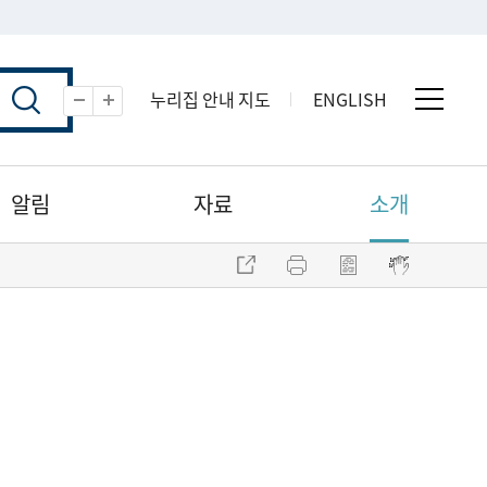
누리집 안내 지도
ENGLISH
전체 
축소
확대
알림
자료
소개
주소 복사
프린트
점자파일 내려받기
점자뷰어 보