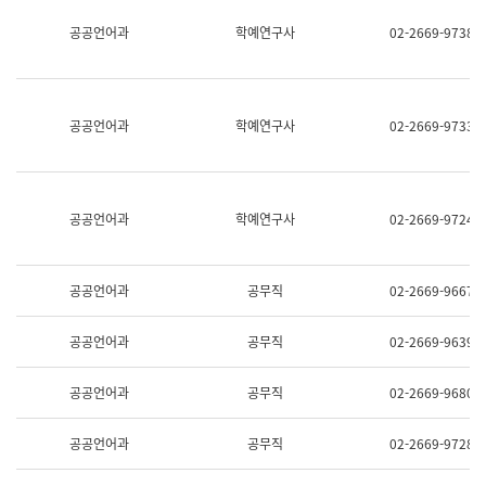
명,
교
공공언어과
학예연구사
02-2669-9738
직
육
위/
연
직
수
급,
과
전
어
공공언어과
학예연구사
02-2669-9733
화,
문
담
연
당
구
업
실
무)
어
공공언어과
학예연구사
02-2669-9724
문
연
구
과
공공언어과
공무직
02-2669-9667
어
문
연
공공언어과
공무직
02-2669-9639
구
과
(사
공공언어과
공무직
02-2669-9680
전
팀)
언
공공언어과
공무직
02-2669-9728
어
정