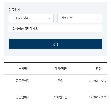
립
국
F
항목 검색
어
o
원
- 공공언어과
전화번호
r
조
m
직
도
국
어
원
원
장
기
획
연
수
부서명
직위/직급
전화
부
기
조
획
공공언어과
과장
02-2669-9721
직
운
및
영
업
과
무
공
공공언어과
학예연구관
02-2669-9766
소
공
개
언
(부
어
서
과