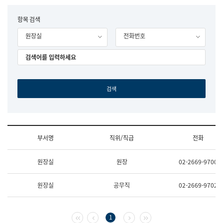
립
국
F
항목 검색
어
o
원
원장실
전화번호
r
조
m
직
도
국
어
원
원
장
기
획
연
수
부서명
직위/직급
전화
부
기
조
획
원장실
원장
02-2669-9700
직
운
및
영
업
과
원장실
공무직
02-2669-9702
무
공
소
공
개
언
(부
어
첫 페이지
이전 페이지
다음 페이지
마지막 페이지
1
서
과