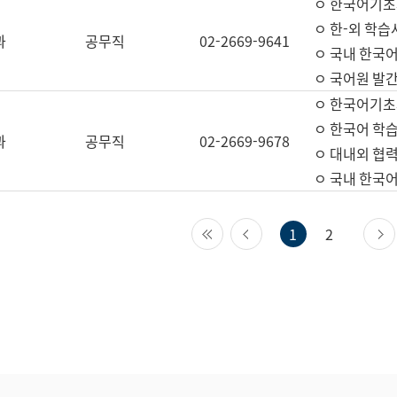
ㅇ 한국어기초
ㅇ 한-외 학습
과
공무직
02-2669-9641
ㅇ 국내 한국
ㅇ 국어원 발간
ㅇ 한국어기초
ㅇ 한국어 학
과
공무직
02-2669-9678
ㅇ 대내외 협력
ㅇ 국내 한국
첫 페이지
이전 페이지
1
2