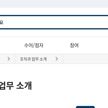
수어/점자
참여
조직과 업무 소개
바로가기
바로가기
업무 소개