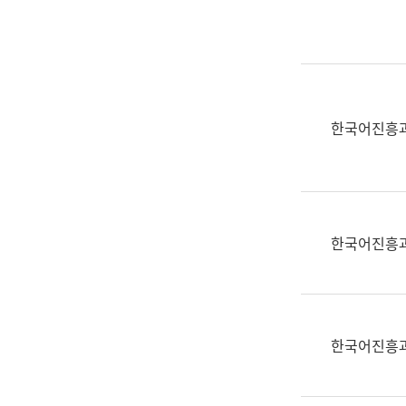
실
어
문
연
구
과
한국어진흥
어
문
연
구
과
한국어진흥
(사
전
팀)
언
어
한국어진흥
정
보
과