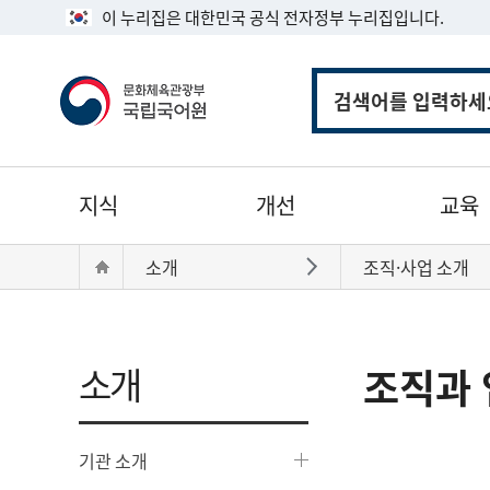
이 누리집은 대한민국 공식 전자정부 누리집입니다.
통
합
검
색
주
지식
개선
교육
메
뉴
현
Home
소개
조직·사업 소개
바로가기
재
위
치:
소개
조직과 
기관 소개