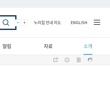
누리집 안내 지도
ENGLISH
전체 
축소
확대
알림
자료
소개
주소 복사
프린트
점자파일 내려받기
점자뷰어 보