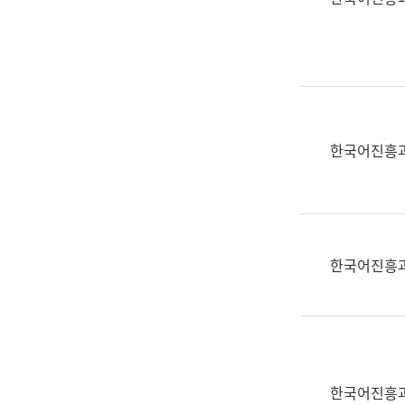
(부
획
서
운
명,
영
직
과
위/
공
직
공
급,
언
한국어진흥
전
어
화,
과
담
교
당
육
업
연
한국어진흥
무)
수
과
어
문
연
구
한국어진흥