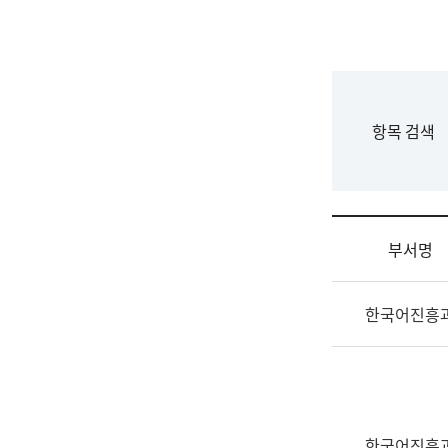
국
립
국
어
원
F
항목 검색
조
o
직
r
도
m
국
어
부서명
원
원
조
장
한국어진흥
직
기
및
획
업
연
무
수
소
부
개
기
한국어진흥