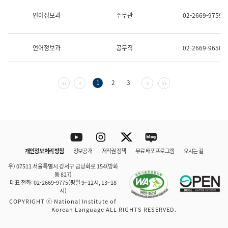
보
과
언어정보과
주무관
02-2669-9759
한
국
어
언어정보과
공무직
02-2669-9650
진
흥
과
수
첫 페이지
이전 페이지
다음 페이지
마지막 페이지
1
2
3
어
점
자
진
흥
과
Youtube
Instagram
Twitter
blog
개인정보 처리 방침
정보공개
저작권 정책
무료 배포 프로그램
오시는 길
바로 가기
문체부와 소속기관
우) 07511 서울특별시 강서구 금낭화로 154(방화
동 827)
대표 전화: 02-2669-9775(평일 9~12시, 13~18
시)
COPYRIGHT ⓒ National Institute of
Korean Language ALL RIGHTS RESERVED.