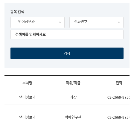
립
국
F
항목 검색
어
o
원
- 언어정보과
전화번호
r
조
m
직
도
국
어
원
원
장
기
획
연
수
부서명
직위/직급
전화
부
기
조
획
언어정보과
과장
02-2669-9750
직
운
및
영
업
과
무
공
언어정보과
학예연구관
02-2669-9754
소
공
개
언
(부
어
서
과