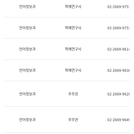
명,
교
언어정보과
학예연구사
02-2669-9751
직
육
위/
연
직
수
급,
과
언어정보과
학예연구사
02-2669-9753
전
어
화,
문
담
연
당
구
언어정보과
학예연구사
02-2669-9614
업
실
무)
어
문
연
언어정보과
학예연구사
02-2669-9638
구
과
어
문
연
언어정보과
주무관
02-2669-9628
구
과
(사
전
팀)
언어정보과
주무관
02-2669-9649
언
어
정