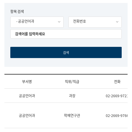
립
국
F
항목 검색
어
o
원
- 공공언어과
전화번호
r
조
m
직
도
국
어
원
원
장
기
획
연
수
부서명
직위/직급
전화
부
기
조
획
공공언어과
과장
02-2669-9721
직
운
및
영
업
과
무
공
공공언어과
학예연구관
02-2669-9766
소
공
개
언
(부
어
서
과