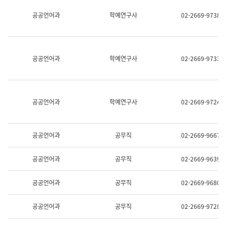
명,
교
공공언어과
학예연구사
02-2669-9738
직
육
위/
연
직
수
급,
과
전
어
공공언어과
학예연구사
02-2669-9733
화,
문
담
연
당
구
업
실
무)
어
공공언어과
학예연구사
02-2669-9724
문
연
구
과
공공언어과
공무직
02-2669-9667
어
문
연
공공언어과
공무직
02-2669-9639
구
과
(사
공공언어과
공무직
02-2669-9680
전
팀)
언
공공언어과
공무직
02-2669-9728
어
정