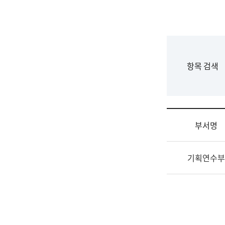
국
립
국
어
원
F
항목 검색
조
o
직
r
도
m
국
어
부서명
원
원
조
장
기획연수부
직
기
및
획
업
연
무
수
소
부
개
기