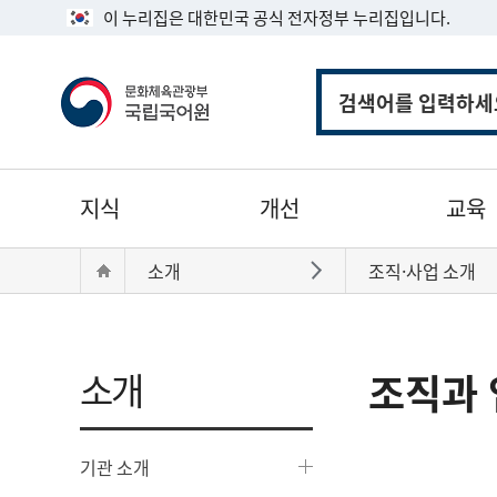
이 누리집은 대한민국 공식 전자정부 누리집입니다.
통
합
검
색
주
지식
개선
교육
메
뉴
현
Home
소개
조직·사업 소개
바로가기
재
위
치:
소개
조직과 
기관 소개