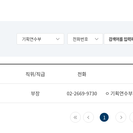
기획연수부
전화번호
직위/직급
전화
부장
02-2669-9730
ㅇ 기획연수부
첫 페이지
이전 페이지
다
1