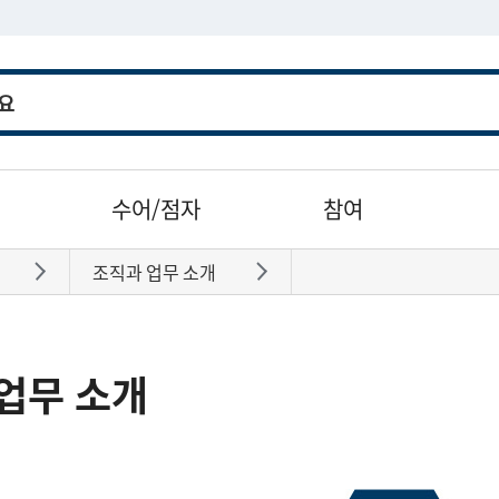
수어/점자
참여
조직과 업무 소개
바로가기
바로가기
업무 소개