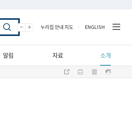
누리집 안내 지도
ENGLISH
전체 
축소
확대
알림
자료
소개
주소 복사
프린트
점자파일 내려받기
점자뷰어 보