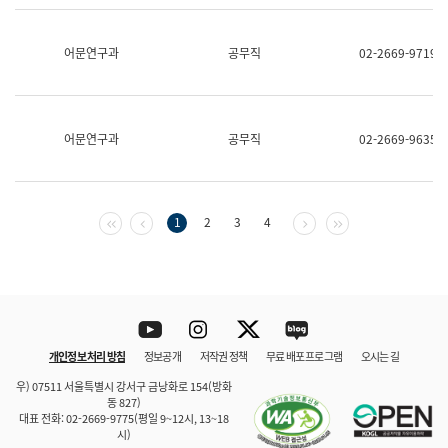
보
과
한
어문연구과
공무직
02-2669-9719
국
어
진
흥
과
어문연구과
공무직
02-2669-9635
수
어
점
자
진
첫 페이지
이전 페이지
다음 페이지
마지막 페이지
1
2
3
4
흥
과
Youtube
Instagram
Twitter
blog
개인정보 처리 방침
정보공개
저작권 정책
무료 배포 프로그램
오시는 길
바로 가기
문체부와 소속기관
우) 07511 서울특별시 강서구 금낭화로 154(방화
동 827)
대표 전화: 02-2669-9775(평일 9~12시, 13~18
시)