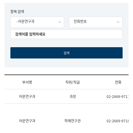
립
국
F
항목 검색
어
o
원
- 어문연구과
전화번호
r
조
m
직
도
국
어
원
원
장
기
획
연
수
부서명
직위/직급
전화
부
기
조
획
어문연구과
과장
02-2669-9711
직
운
및
영
업
과
무
공
소
공
어문연구과
학예연구관
02-2669-9718
개
언
(부
어
서
과