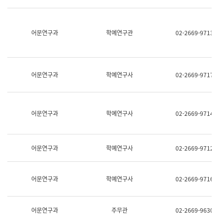
명,
교
직
육
위/
연
직
어문연구과
학예연구관
02-2669-9713
수
급,
과
전
어
화,
문
담
연
당
구
어문연구과
학예연구사
02-2669-9717
업
실
무)
어
문
연
어문연구과
학예연구사
02-2669-9714
구
과
어
문
어문연구과
학예연구사
02-2669-9712
연
구
과
(사
어문연구과
학예연구사
02-2669-9716
전
팀)
언
어
어문연구과
주무관
02-2669-9630
정