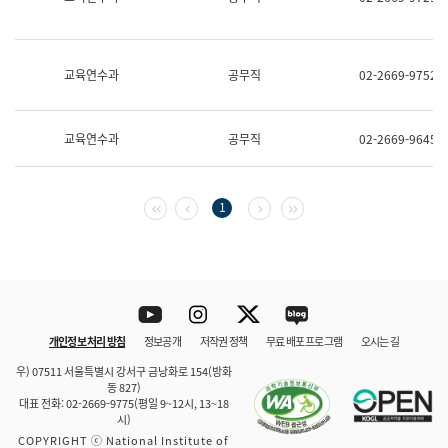
보
과
한
국
교육연수과
공무직
02-2669-9752
어
진
흥
과
교육연수과
공무직
02-2669-9645
수
어
점
자
첫 페이지
이전 페이지
다음 페이지
마지막 페이지
1
진
흥
과
Youtube
Instagram
Twitter
blog
개인정보 처리 방침
정보공개
저작권 정책
무료 배포 프로그램
오시는 길
바로 가기
문체부와 소속기관
우) 07511 서울특별시 강서구 금낭화로 154(방화
동 827)
대표 전화: 02-2669-9775(평일 9~12시, 13~18
시)
COPYRIGHT ⓒ National Institute of