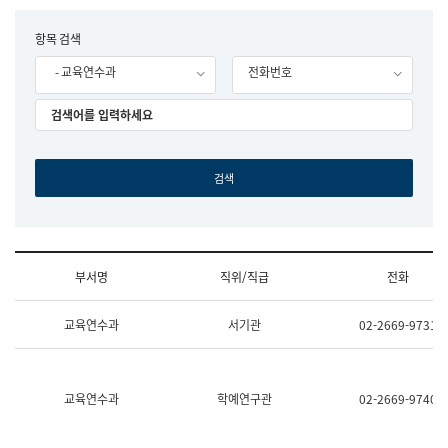
립
국
F
항목 검색
어
o
원
- 교육연수과
전화번호
r
조
m
직
도
국
어
원
원
장
기
획
연
수
부서명
직위/직급
전화
부
기
조
획
교육연수과
서기관
02-2669-9731
직
운
및
영
업
과
무
공
소
공
교육연수과
학예연구관
02-2669-9740
개
언
(부
어
서
과