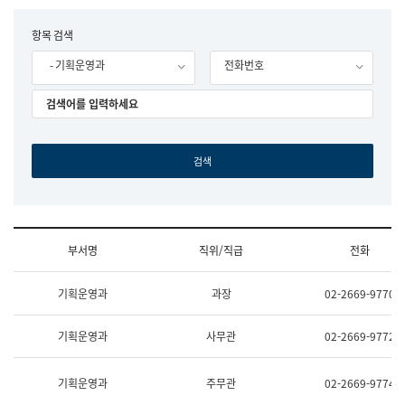
립
국
F
항목 검색
어
o
원
- 기획운영과
전화번호
r
조
m
직
도
국
어
원
원
장
기
획
연
수
부서명
직위/직급
전화
부
기
조
획
기획운영과
과장
02-2669-9770
직
운
및
영
업
과
기획운영과
사무관
02-2669-9772
무
공
소
공
개
언
기획운영과
주무관
02-2669-9774
(부
어
서
과