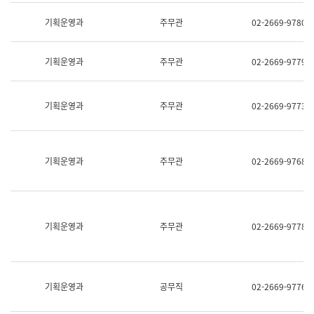
명,
교
직
기획운영과
주무관
02-2669-9780
육
위/
연
직
수
급,
과
기획운영과
주무관
02-2669-9779
전
어
화,
문
담
연
당
기획운영과
주무관
02-2669-9773
구
업
실
무)
어
문
연
기획운영과
주무관
02-2669-9768
구
과
어
문
연
구
기획운영과
주무관
02-2669-9778
과
(사
전
팀)
언
기획운영과
공무직
02-2669-9776
어
정